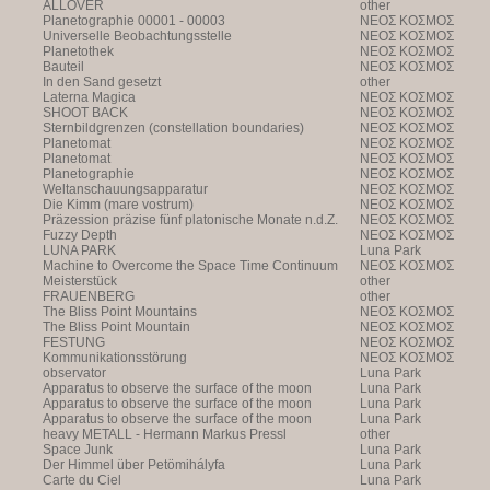
ALLOVER
other
Planetographie 00001 - 00003
NEOΣ KOΣMOΣ
Universelle Beobachtungsstelle
NEOΣ KOΣMOΣ
Planetothek
NEOΣ KOΣMOΣ
Bauteil
NEOΣ KOΣMOΣ
In den Sand gesetzt
other
Laterna Magica
NEOΣ KOΣMOΣ
SHOOT BACK
NEOΣ KOΣMOΣ
Sternbildgrenzen (constellation boundaries)
NEOΣ KOΣMOΣ
Planetomat
NEOΣ KOΣMOΣ
Planetomat
NEOΣ KOΣMOΣ
Planetographie
NEOΣ KOΣMOΣ
Weltanschauungsapparatur
NEOΣ KOΣMOΣ
Die Kimm (mare vostrum)
NEOΣ KOΣMOΣ
Präzession präzise fünf platonische Monate n.d.Z.
NEOΣ KOΣMOΣ
Fuzzy Depth
NEOΣ KOΣMOΣ
LUNA PARK
Luna Park
Machine to Overcome the Space Time Continuum
NEOΣ KOΣMOΣ
Meisterstück
other
FRAUENBERG
other
The Bliss Point Mountains
NEOΣ KOΣMOΣ
The Bliss Point Mountain
NEOΣ KOΣMOΣ
FESTUNG
NEOΣ KOΣMOΣ
Kommunikationsstörung
NEOΣ KOΣMOΣ
observator
Luna Park
Apparatus to observe the surface of the moon
Luna Park
Apparatus to observe the surface of the moon
Luna Park
Apparatus to observe the surface of the moon
Luna Park
heavy METALL - Hermann Markus Pressl
other
Space Junk
Luna Park
Der Himmel über Petömihályfa
Luna Park
Carte du Ciel
Luna Park