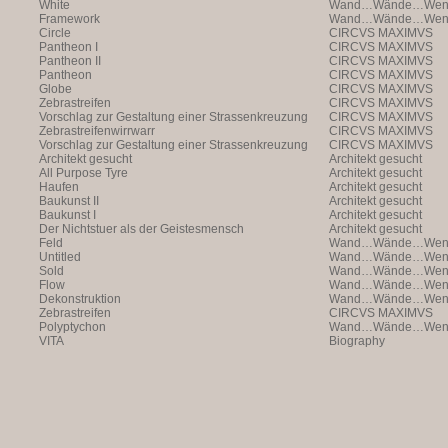
White
Wand…Wände…Wende
Framework
Wand…Wände…Wende
Circle
CIRCVS MAXIMVS
Pantheon I
CIRCVS MAXIMVS
Pantheon II
CIRCVS MAXIMVS
Pantheon
CIRCVS MAXIMVS
Globe
CIRCVS MAXIMVS
Zebrastreifen
CIRCVS MAXIMVS
Vorschlag zur Gestaltung einer Strassenkreuzung
CIRCVS MAXIMVS
Zebrastreifenwirrwarr
CIRCVS MAXIMVS
Vorschlag zur Gestaltung einer Strassenkreuzung
CIRCVS MAXIMVS
Architekt gesucht
Architekt gesucht
All Purpose Tyre
Architekt gesucht
Haufen
Architekt gesucht
Baukunst II
Architekt gesucht
Baukunst I
Architekt gesucht
Der Nichtstuer als der Geistesmensch
Architekt gesucht
Feld
Wand…Wände…Wende
Untitled
Wand…Wände…Wende
Sold
Wand…Wände…Wende
Flow
Wand…Wände…Wende
Dekonstruktion
Wand…Wände…Wende
Zebrastreifen
CIRCVS MAXIMVS
Polyptychon
Wand…Wände…Wende
VITA
Biography