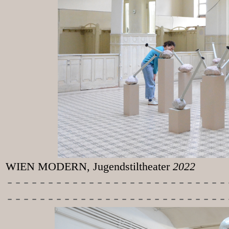
WIEN MODERN, Jugendstiltheater
2022
-----------
----------------
---------------------------