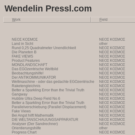
Wendelin Pressl.com
W
ork
F
ield
NEOΣ KOΣMOΣ
NEOΣ KOΣMOΣ
Land in Sicht
other
Rund 0,25 Quadratmeter Unendlichkeit
NEOΣ KOΣMOΣ
Die Planeten B
NEOΣ KOΣMOΣ
FAKE VIEWS
NEOΣ KOΣMOΣ
Product Features
NEOΣ KOΣMOΣ
MONDLANDSCHAFT
NEOΣ KOΣMOΣ
Das EGOzentrische Weltbild
NEOΣ KOΣMOΣ
Beobachtungshilfe!
NEOΣ KOΣMOΣ
Der ANTIKOMMUNIKATOR
NEOΣ KOΣMOΣ
Weltmaschine - oder das gedachte EGOzentrische
NEOΣ KOΣMOΣ
Weltbild
Raketengleichnis
NEOΣ KOΣMOΣ
Better a Sparkling Error than the Trivial Truth
NEOΣ KOΣMOΣ
Gangway
NEOΣ KOΣMOΣ
Hubble Ultra Deep Field No.6
NEOΣ KOΣMOΣ
Better a Sparkling Error than the Trivial Truth
NEOΣ KOΣMOΣ
Parallelverschiebung (Parallel Displacement)
NEOΣ KOΣMOΣ
Fake Views
NEOΣ KOΣMOΣ
Bei Angst hilft Mathematik
NEOΣ KOΣMOΣ
DIE WELTANSCHAUUNGSAPPARATUR
NEOΣ KOΣMOΣ
Analyser (Der Sandrechner)
NEOΣ KOΣMOΣ
Orientierungshilfe
other
Progress Chart
NEOΣ KOΣMOΣ