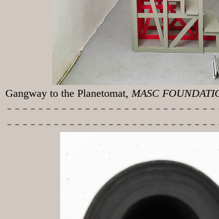
Gangway to the
Planetomat,
MASC FOUNDATION
-----------
----------------
---------------------------