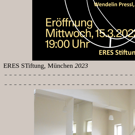
ERES STiftung, München
2023
-----------
----------------
---------------------------