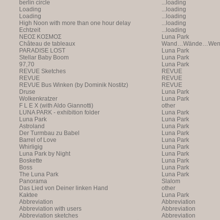
berlin circle
...loading
Loading
...loading
Loading
...loading
High Noon with more than one hour delay
...loading
Echtzeit
...loading
NEOΣ KOΣMOΣ
Luna Park
Château de tableaux
Wand…Wände…Wende
PARADISE LOST
Luna Park
Stellar Baby Boom
Luna Park
97,70
Luna Park
REVUE Sketches
REVUE
REVUE
REVUE
REVUE Bus Winken (by Dominik Nostitz)
REVUE
Druse
Luna Park
Wolkenkratzer
Luna Park
F L E X (with Aldo Giannotti)
other
LUNA PARK - exhibition folder
Luna Park
Luna Park
Luna Park
Astroland
Luna Park
Der Turmbau zu Babel
Luna Park
Barrel of Love
Luna Park
Whirligig
Luna Park
Luna Park by Night
Luna Park
Boskette
Luna Park
Boss
Luna Park
The Luna Park
Luna Park
Panorama
Slalom
Das Lied von Deiner linken Hand
other
Kaktee
Luna Park
Abbreviation
Abbreviation
Abbreviation with users
Abbreviation
Abbreviation sketches
Abbreviation