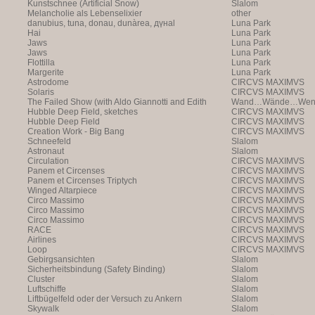
Kunstschnee (Artificial Snow)
Slalom
Melancholie als Lebenselixier
other
danubius, tuna, donau, dunàrea, дүнаl
Luna Park
Hai
Luna Park
Jaws
Luna Park
Jaws
Luna Park
Flottilla
Luna Park
Margerite
Luna Park
Astrodome
CIRCVS MAXIMVS
Solaris
CIRCVS MAXIMVS
The Failed Show (with Aldo Giannotti and Edith
Wand…Wände…Wende
Payer)
Hubble Deep Field, sketches
CIRCVS MAXIMVS
Hubble Deep Field
CIRCVS MAXIMVS
Creation Work - Big Bang
CIRCVS MAXIMVS
Schneefeld
Slalom
Astronaut
Slalom
Circulation
CIRCVS MAXIMVS
Panem et Circenses
CIRCVS MAXIMVS
Panem et Circenses Triptych
CIRCVS MAXIMVS
Winged Altarpiece
CIRCVS MAXIMVS
Circo Massimo
CIRCVS MAXIMVS
Circo Massimo
CIRCVS MAXIMVS
Circo Massimo
CIRCVS MAXIMVS
RACE
CIRCVS MAXIMVS
Airlines
CIRCVS MAXIMVS
Loop
CIRCVS MAXIMVS
Gebirgsansichten
Slalom
Sicherheitsbindung (Safety Binding)
Slalom
Cluster
Slalom
Luftschiffe
Slalom
Liftbügelfeld oder der Versuch zu Ankern
Slalom
Skywalk
Slalom