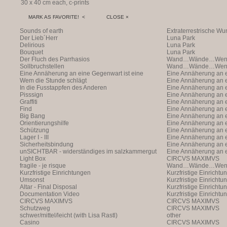
30 x 40 cm each, c-prints
MARK AS FAVORITE! <
CLOSE ×
Sounds of earth
Extraterrestrische W
Der Lieb´Herr
(with Markus Hofer)
Luna Park
Delirious
Luna Park
Bouquet
Luna Park
Der Fluch des Parrhasios
Wand…Wände…Wende
Sollbruchstellen
Wand…Wände…Wende
Eine Annäherung an eine Gegenwart ist eine
Eine Annäherung an e
Annäherung an eine Ann
Wem die Stunde schlägt
Annäherung an eine 
Eine Annäherung an e
In die Fusstappfen des Anderen
Vergangenheit ist ei
Annäherung an eine 
Eine Annäherung an e
Pisssign
Vergangenheit ist ei
Annäherung
Eine Annäherung an e
Graffiti
Annäherung an eine 
Eine Annäherung an e
Find
Vergangenheit ist ei
Annäherung an eine 
Eine Annäherung an e
Big Bang
Vergangenheit ist ei
Annäherung an eine 
Eine Annäherung an e
Orientierungshilfe
Vergangenheit ist ei
Annäherung an eine 
Eine Annäherung an e
Schützung
Vergangenheit ist ei
Annäherung an eine 
Eine Annäherung an e
Lager I - III
Vergangenheit ist ei
Annäherung an eine 
Eine Annäherung an e
Sicherheitsbindung
Vergangenheit ist ei
Annäherung an eine 
Eine Annäherung an e
unSICHTBAR - widerständiges im salzkammergut
Vergangenheit ist ei
Annäherung an eine 
Eine Annäherung an e
Light Box
Vergangenheit ist ei
Annäherung
CIRCVS MAXIMVS
fragile - je risque
Wand…Wände…Wende
Kurzfristige Einrichtungen
Kurzfristige Einrichtu
Umsonst
Kurzfristige Einrichtu
Altar - Final Disposal
Kurzfristige Einrichtu
Documentation Video
Kurzfristige Einrichtu
CIRCVS MAXIMVS
CIRCVS MAXIMVS
Schutzweg
CIRCVS MAXIMVS
schwer/mittel/leicht (with Lisa Rastl)
other
Casino
CIRCVS MAXIMVS