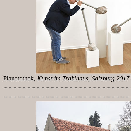
Planetothek
, Kunst im T
-----------
----------------
---------------------------