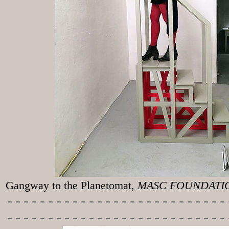
Gangway to the
Planetomat,
MASC FOUNDATION
-----------
----------------
---------------------------