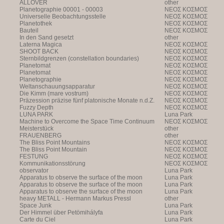
ALLOVER
other
Planetographie 00001 - 00003
NEOΣ KOΣMOΣ
Universelle Beobachtungsstelle
NEOΣ KOΣMOΣ
Planetothek
NEOΣ KOΣMOΣ
Bauteil
NEOΣ KOΣMOΣ
In den Sand gesetzt
other
Laterna Magica
NEOΣ KOΣMOΣ
SHOOT BACK
NEOΣ KOΣMOΣ
Sternbildgrenzen (constellation boundaries)
NEOΣ KOΣMOΣ
Planetomat
NEOΣ KOΣMOΣ
Planetomat
NEOΣ KOΣMOΣ
Planetographie
NEOΣ KOΣMOΣ
Weltanschauungsapparatur
NEOΣ KOΣMOΣ
Die Kimm (mare vostrum)
NEOΣ KOΣMOΣ
Präzession präzise fünf platonische Monate n.d.Z.
NEOΣ KOΣMOΣ
Fuzzy Depth
NEOΣ KOΣMOΣ
LUNA PARK
Luna Park
Machine to Overcome the Space Time Continuum
NEOΣ KOΣMOΣ
Meisterstück
other
FRAUENBERG
other
The Bliss Point Mountains
NEOΣ KOΣMOΣ
The Bliss Point Mountain
NEOΣ KOΣMOΣ
FESTUNG
NEOΣ KOΣMOΣ
Kommunikationsstörung
NEOΣ KOΣMOΣ
observator
Luna Park
Apparatus to observe the surface of the moon
Luna Park
Apparatus to observe the surface of the moon
Luna Park
Apparatus to observe the surface of the moon
Luna Park
heavy METALL - Hermann Markus Pressl
other
Space Junk
Luna Park
Der Himmel über Petömihályfa
Luna Park
Carte du Ciel
Luna Park