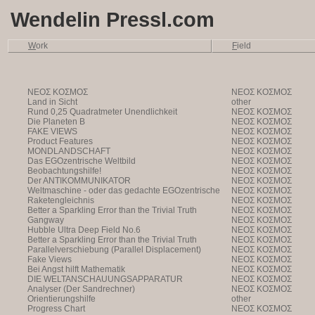
Wendelin Pressl.com
W
ork
F
ield
NEOΣ KOΣMOΣ
NEOΣ KOΣMOΣ
Land in Sicht
other
Rund 0,25 Quadratmeter Unendlichkeit
NEOΣ KOΣMOΣ
Die Planeten B
NEOΣ KOΣMOΣ
FAKE VIEWS
NEOΣ KOΣMOΣ
Product Features
NEOΣ KOΣMOΣ
MONDLANDSCHAFT
NEOΣ KOΣMOΣ
Das EGOzentrische Weltbild
NEOΣ KOΣMOΣ
Beobachtungshilfe!
NEOΣ KOΣMOΣ
Der ANTIKOMMUNIKATOR
NEOΣ KOΣMOΣ
Weltmaschine - oder das gedachte EGOzentrische
NEOΣ KOΣMOΣ
Weltbild
Raketengleichnis
NEOΣ KOΣMOΣ
Better a Sparkling Error than the Trivial Truth
NEOΣ KOΣMOΣ
Gangway
NEOΣ KOΣMOΣ
Hubble Ultra Deep Field No.6
NEOΣ KOΣMOΣ
Better a Sparkling Error than the Trivial Truth
NEOΣ KOΣMOΣ
Parallelverschiebung (Parallel Displacement)
NEOΣ KOΣMOΣ
Fake Views
NEOΣ KOΣMOΣ
Bei Angst hilft Mathematik
NEOΣ KOΣMOΣ
DIE WELTANSCHAUUNGSAPPARATUR
NEOΣ KOΣMOΣ
Analyser (Der Sandrechner)
NEOΣ KOΣMOΣ
Orientierungshilfe
other
Progress Chart
NEOΣ KOΣMOΣ