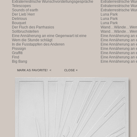
Extraterrestrische Wunschvorstellungsgespräche
Extraterrestrische W
Telescopes
(with Markus Hofer)
Extraterrestrische W
Sounds of earth
(with Markus Hofer)
Extraterrestrische W
Der Lieb´Herr
(with Markus Hofer)
Luna Park
Delirious
Luna Park
Bouquet
Luna Park
Der Fluch des Parrhasios
Wand…Wände…Wende
Sollbruchstellen
Wand…Wände…Wende
Eine Annäherung an eine Gegenwart ist eine
Eine Annäherung an e
Annäherung an eine Ann
Wem die Stunde schlägt
Annäherung an eine 
Eine Annäherung an e
In die Fusstappfen des Anderen
Vergangenheit ist ei
Annäherung an eine 
Eine Annäherung an e
Pisssign
Vergangenheit ist ei
Annäherung
Eine Annäherung an e
Graffiti
Annäherung an eine 
Eine Annäherung an e
Find
Vergangenheit ist ei
Annäherung an eine 
Eine Annäherung an e
Big Bang
Vergangenheit ist ei
Annäherung an eine 
Eine Annäherung an e
Vergangenheit ist ei
Annäherung an eine 
Vergangenheit ist ei
MARK AS FAVORITE! <
CLOSE ×