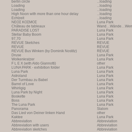
berlin circle
...loading
Loading
...loading
Loading
...loading
High Noon with more than one hour delay
...loading
Echtzeit
...loading
NEOΣ KOΣMOΣ
Luna Park
Château de tableaux
Wand…Wände…Wende
PARADISE LOST
Luna Park
Stellar Baby Boom
Luna Park
97,70
Luna Park
REVUE Sketches
REVUE
REVUE
REVUE
REVUE Bus Winken (by Dominik Nostitz)
REVUE
Druse
Luna Park
Wolkenkratzer
Luna Park
F L E X (with Aldo Giannotti)
other
LUNA PARK - exhibition folder
Luna Park
Luna Park
Luna Park
Astroland
Luna Park
Der Turmbau zu Babel
Luna Park
Barrel of Love
Luna Park
Whirligig
Luna Park
Luna Park by Night
Luna Park
Boskette
Luna Park
Boss
Luna Park
The Luna Park
Luna Park
Panorama
Slalom
Das Lied von Deiner linken Hand
other
Kaktee
Luna Park
Abbreviation
Abbreviation
Abbreviation with users
Abbreviation
Abbreviation sketches
Abbreviation