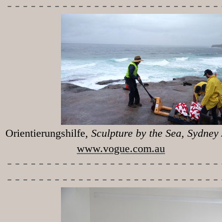
---------------------------
Orientierungshilfe
, Sculpture 
www.vogue.com.au
-----------
----------------
---------------------------