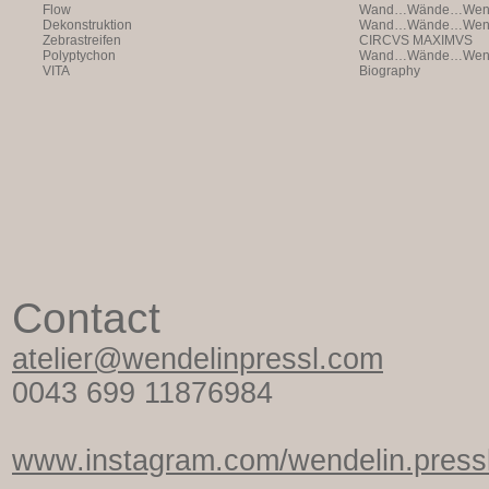
Flow
Wand…Wände…Wende
Dekonstruktion
Wand…Wände…Wende
Zebrastreifen
CIRCVS MAXIMVS
Polyptychon
Wand…Wände…Wende
VITA
Biography
Contact
atelier@wendelinpressl.com
0043 699 11876984
www.instagram.com/wendelin.pressl