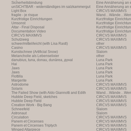
Sicherheitsbindung
Vergangenheit ist ei
Annäherung an eine 
Eine Annäherung an e
unSICHTBAR - widerständiges im salzkammergut
Vergangenheit ist ei
Annäherung an eine 
Eine Annäherung an e
Light Box
Vergangenheit ist ei
Annäherung
CIRCVS MAXIMVS
fragile - je risque
Wand…Wände…Wende
Kurzfristige Einrichtungen
Kurzfristige Einrichtu
Umsonst
Kurzfristige Einrichtu
Altar - Final Disposal
Kurzfristige Einrichtu
Documentation Video
Kurzfristige Einrichtu
CIRCVS MAXIMVS
CIRCVS MAXIMVS
Schutzweg
CIRCVS MAXIMVS
schwer/mittel/leicht (with Lisa Rastl)
other
Casino
CIRCVS MAXIMVS
Kunstschnee (Artificial Snow)
Slalom
Melancholie als Lebenselixier
other
danubius, tuna, donau, dunàrea, дүнаl
Luna Park
Hai
Luna Park
Jaws
Luna Park
Jaws
Luna Park
Flottilla
Luna Park
Margerite
Luna Park
Astrodome
CIRCVS MAXIMVS
Solaris
CIRCVS MAXIMVS
The Failed Show (with Aldo Giannotti and Edith
Wand…Wände…Wende
Payer)
Hubble Deep Field, sketches
CIRCVS MAXIMVS
Hubble Deep Field
CIRCVS MAXIMVS
Creation Work - Big Bang
CIRCVS MAXIMVS
Schneefeld
Slalom
Astronaut
Slalom
Circulation
CIRCVS MAXIMVS
Panem et Circenses
CIRCVS MAXIMVS
Panem et Circenses Triptych
CIRCVS MAXIMVS
Winged Altarpiece
CIRCVS MAXIMVS