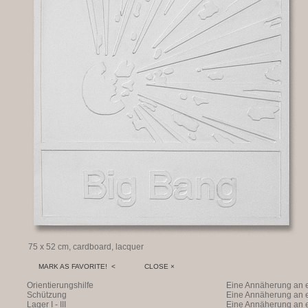
75 x 52 cm, cardboard, lacquer
MARK AS FAVORITE! <
CLOSE ×
Orientierungshilfe
Eine Annäherung an e
Schützung
Annäherung an eine 
Eine Annäherung an e
Lager I - III
Vergangenheit ist ei
Annäherung an eine 
Eine Annäherung an e