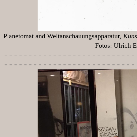
Planetomat and Weltanschauungsapparatur,
Kunst
Fotos: Ulrich Egg
-----------
----------------
---------------------------