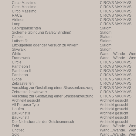
Circo Massimo
CIRCVS MAXIMVS
Circo Massimo
CIRCVS MAXIMVS
Circo Massimo
CIRCVS MAXIMVS
RACE
CIRCVS MAXIMVS
Airlines
CIRCVS MAXIMVS
Loop
CIRCVS MAXIMVS
Gebirgsansichten
Slalom
Sicherheitsbindung (Safety Binding)
Slalom
Cluster
Slalom
Luftschiffe
Slalom
Liftbügelfeld oder der Versuch zu Ankern
Slalom
Skywalk
Slalom
White
Wand…Wände…Wende
Framework
Wand…Wände…Wende
Circle
CIRCVS MAXIMVS
Pantheon I
CIRCVS MAXIMVS
Pantheon II
CIRCVS MAXIMVS
Pantheon
CIRCVS MAXIMVS
Globe
CIRCVS MAXIMVS
Zebrastreifen
CIRCVS MAXIMVS
Vorschlag zur Gestaltung einer Strassenkreuzung
CIRCVS MAXIMVS
Zebrastreifenwirrwarr
CIRCVS MAXIMVS
Vorschlag zur Gestaltung einer Strassenkreuzung
CIRCVS MAXIMVS
Architekt gesucht
Architekt gesucht
All Purpose Tyre
Architekt gesucht
Haufen
Architekt gesucht
Baukunst II
Architekt gesucht
Baukunst I
Architekt gesucht
Der Nichtstuer als der Geistesmensch
Architekt gesucht
Feld
Wand…Wände…Wende
Untitled
Wand…Wände…Wende
Sold
Wand…Wände…Wende