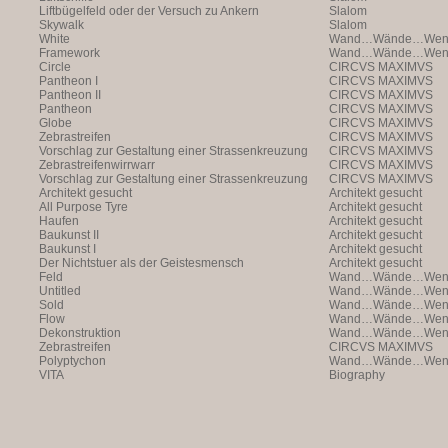
Liftbügelfeld oder der Versuch zu Ankern
Slalom
Skywalk
Slalom
White
Wand…Wände…Wende
Framework
Wand…Wände…Wende
Circle
CIRCVS MAXIMVS
Pantheon I
CIRCVS MAXIMVS
Pantheon II
CIRCVS MAXIMVS
Pantheon
CIRCVS MAXIMVS
Globe
CIRCVS MAXIMVS
Zebrastreifen
CIRCVS MAXIMVS
Vorschlag zur Gestaltung einer Strassenkreuzung
CIRCVS MAXIMVS
Zebrastreifenwirrwarr
CIRCVS MAXIMVS
Vorschlag zur Gestaltung einer Strassenkreuzung
CIRCVS MAXIMVS
Architekt gesucht
Architekt gesucht
All Purpose Tyre
Architekt gesucht
Haufen
Architekt gesucht
Baukunst II
Architekt gesucht
Baukunst I
Architekt gesucht
Der Nichtstuer als der Geistesmensch
Architekt gesucht
Feld
Wand…Wände…Wende
Untitled
Wand…Wände…Wende
Sold
Wand…Wände…Wende
Flow
Wand…Wände…Wende
Dekonstruktion
Wand…Wände…Wende
Zebrastreifen
CIRCVS MAXIMVS
Polyptychon
Wand…Wände…Wende
VITA
Biography