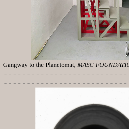
Gangway to the
Planetomat,
MASC FOUNDATION
-----------
----------------
---------------------------