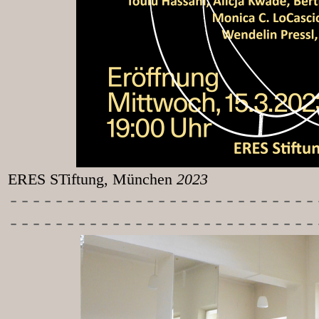
ERES STiftung, München
2023
-----------
----------------
---------------------------