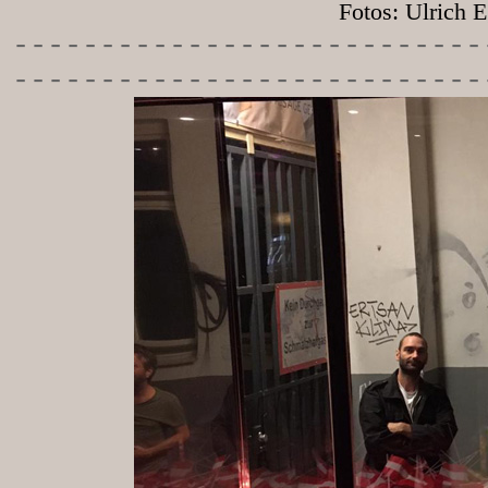
Fotos: Ulrich Egg
-----------
----------------
---------------------------