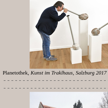
Planetothek
, Kunst im T
-----------
----------------
---------------------------