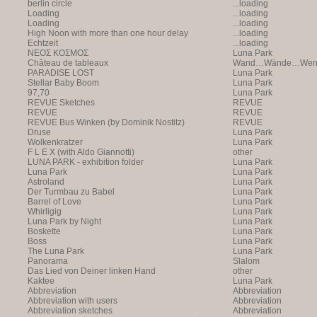
berlin circle
...loading
Loading
...loading
Loading
...loading
High Noon with more than one hour delay
...loading
Echtzeit
...loading
NEOΣ KOΣMOΣ
Luna Park
Château de tableaux
Wand…Wände…Wende
PARADISE LOST
Luna Park
Stellar Baby Boom
Luna Park
97,70
Luna Park
REVUE Sketches
REVUE
REVUE
REVUE
REVUE Bus Winken (by Dominik Nostitz)
REVUE
Druse
Luna Park
Wolkenkratzer
Luna Park
F L E X (with Aldo Giannotti)
other
LUNA PARK - exhibition folder
Luna Park
Luna Park
Luna Park
Astroland
Luna Park
Der Turmbau zu Babel
Luna Park
Barrel of Love
Luna Park
Whirligig
Luna Park
Luna Park by Night
Luna Park
Boskette
Luna Park
Boss
Luna Park
The Luna Park
Luna Park
Panorama
Slalom
Das Lied von Deiner linken Hand
other
Kaktee
Luna Park
Abbreviation
Abbreviation
Abbreviation with users
Abbreviation
Abbreviation sketches
Abbreviation