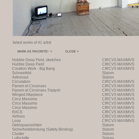
failed works of 41 artist
MARK AS FAVORITE! <
CLOSE ×
Hubble Deep Field, sketches
CIRCVS MAXIMVS
Hubble Deep Field
CIRCVS MAXIMVS
Creation Work - Big Bang
CIRCVS MAXIMVS
Schneefeld
Slalom
Astronaut
Slalom
Circulation
CIRCVS MAXIMVS
Panem et Circenses
CIRCVS MAXIMVS
Panem et Circenses Triptych
CIRCVS MAXIMVS
Winged Altarpiece
CIRCVS MAXIMVS
Circo Massimo
CIRCVS MAXIMVS
Circo Massimo
CIRCVS MAXIMVS
Circo Massimo
CIRCVS MAXIMVS
RACE
CIRCVS MAXIMVS
Airlines
CIRCVS MAXIMVS
Loop
CIRCVS MAXIMVS
Gebirgsansichten
Slalom
Sicherheitsbindung (Safety Binding)
Slalom
Cluster
Slalom
Luftschiffe
Slalom