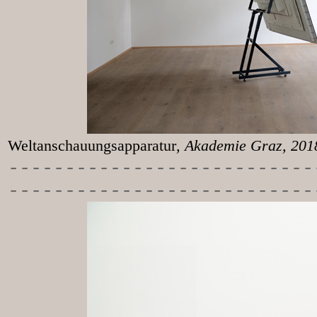
Weltanschauungsapparatur
, Akademie Graz, 20
-----------
----------------
---------------------------