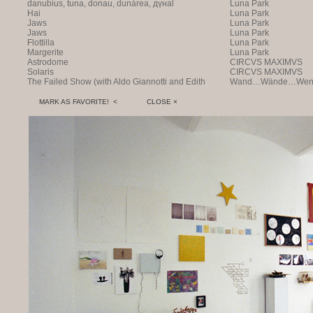
danubius, tuna, donau, dunàrea, дүнаl
Luna Park
Hai
Luna Park
Jaws
Luna Park
Jaws
Luna Park
Flottilla
Luna Park
Margerite
Luna Park
Astrodome
CIRCVS MAXIMVS
Solaris
CIRCVS MAXIMVS
The Failed Show (with Aldo Giannotti and Edith
Wand…Wände…Wende
Payer)
MARK AS FAVORITE! <
CLOSE ×