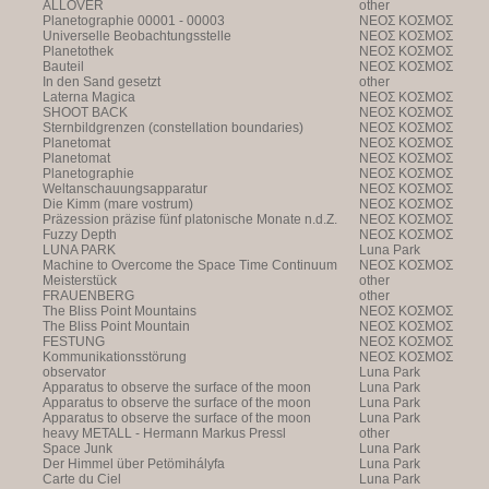
ALLOVER
other
Planetographie 00001 - 00003
NEOΣ KOΣMOΣ
Universelle Beobachtungsstelle
NEOΣ KOΣMOΣ
Planetothek
NEOΣ KOΣMOΣ
Bauteil
NEOΣ KOΣMOΣ
In den Sand gesetzt
other
Laterna Magica
NEOΣ KOΣMOΣ
SHOOT BACK
NEOΣ KOΣMOΣ
Sternbildgrenzen (constellation boundaries)
NEOΣ KOΣMOΣ
Planetomat
NEOΣ KOΣMOΣ
Planetomat
NEOΣ KOΣMOΣ
Planetographie
NEOΣ KOΣMOΣ
Weltanschauungsapparatur
NEOΣ KOΣMOΣ
Die Kimm (mare vostrum)
NEOΣ KOΣMOΣ
Präzession präzise fünf platonische Monate n.d.Z.
NEOΣ KOΣMOΣ
Fuzzy Depth
NEOΣ KOΣMOΣ
LUNA PARK
Luna Park
Machine to Overcome the Space Time Continuum
NEOΣ KOΣMOΣ
Meisterstück
other
FRAUENBERG
other
The Bliss Point Mountains
NEOΣ KOΣMOΣ
The Bliss Point Mountain
NEOΣ KOΣMOΣ
FESTUNG
NEOΣ KOΣMOΣ
Kommunikationsstörung
NEOΣ KOΣMOΣ
observator
Luna Park
Apparatus to observe the surface of the moon
Luna Park
Apparatus to observe the surface of the moon
Luna Park
Apparatus to observe the surface of the moon
Luna Park
heavy METALL - Hermann Markus Pressl
other
Space Junk
Luna Park
Der Himmel über Petömihályfa
Luna Park
Carte du Ciel
Luna Park