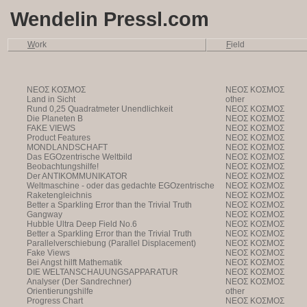
Wendelin Pressl.com
W
ork
F
ield
NEOΣ KOΣMOΣ
NEOΣ KOΣMOΣ
Land in Sicht
other
Rund 0,25 Quadratmeter Unendlichkeit
NEOΣ KOΣMOΣ
Die Planeten B
NEOΣ KOΣMOΣ
FAKE VIEWS
NEOΣ KOΣMOΣ
Product Features
NEOΣ KOΣMOΣ
MONDLANDSCHAFT
NEOΣ KOΣMOΣ
Das EGOzentrische Weltbild
NEOΣ KOΣMOΣ
Beobachtungshilfe!
NEOΣ KOΣMOΣ
Der ANTIKOMMUNIKATOR
NEOΣ KOΣMOΣ
Weltmaschine - oder das gedachte EGOzentrische
NEOΣ KOΣMOΣ
Weltbild
Raketengleichnis
NEOΣ KOΣMOΣ
Better a Sparkling Error than the Trivial Truth
NEOΣ KOΣMOΣ
Gangway
NEOΣ KOΣMOΣ
Hubble Ultra Deep Field No.6
NEOΣ KOΣMOΣ
Better a Sparkling Error than the Trivial Truth
NEOΣ KOΣMOΣ
Parallelverschiebung (Parallel Displacement)
NEOΣ KOΣMOΣ
Fake Views
NEOΣ KOΣMOΣ
Bei Angst hilft Mathematik
NEOΣ KOΣMOΣ
DIE WELTANSCHAUUNGSAPPARATUR
NEOΣ KOΣMOΣ
Analyser (Der Sandrechner)
NEOΣ KOΣMOΣ
Orientierungshilfe
other
Progress Chart
NEOΣ KOΣMOΣ