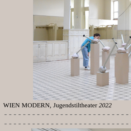
WIEN MODERN, Jugendstiltheater
2022
-----------
----------------
---------------------------