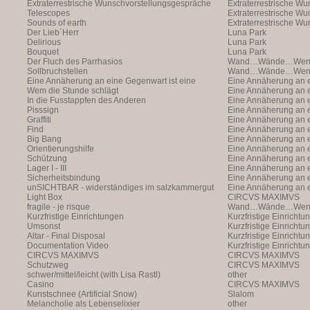
Extraterrestrische Wunschvorstellungsgespräche
Extraterrestrische W
Telescopes
(with Markus Hofer)
Extraterrestrische W
Sounds of earth
(with Markus Hofer)
Extraterrestrische W
Der Lieb´Herr
(with Markus Hofer)
Luna Park
Delirious
Luna Park
Bouquet
Luna Park
Der Fluch des Parrhasios
Wand…Wände…Wende
Sollbruchstellen
Wand…Wände…Wende
Eine Annäherung an eine Gegenwart ist eine
Eine Annäherung an e
Annäherung an eine Ann
Wem die Stunde schlägt
Annäherung an eine 
Eine Annäherung an e
In die Fusstappfen des Anderen
Vergangenheit ist ei
Annäherung an eine 
Eine Annäherung an e
Pisssign
Vergangenheit ist ei
Annäherung
Eine Annäherung an e
Graffiti
Annäherung an eine 
Eine Annäherung an e
Find
Vergangenheit ist ei
Annäherung an eine 
Eine Annäherung an e
Big Bang
Vergangenheit ist ei
Annäherung an eine 
Eine Annäherung an e
Orientierungshilfe
Vergangenheit ist ei
Annäherung an eine 
Eine Annäherung an e
Schützung
Vergangenheit ist ei
Annäherung an eine 
Eine Annäherung an e
Lager I - III
Vergangenheit ist ei
Annäherung an eine 
Eine Annäherung an e
Sicherheitsbindung
Vergangenheit ist ei
Annäherung an eine 
Eine Annäherung an e
unSICHTBAR - widerständiges im salzkammergut
Vergangenheit ist ei
Annäherung an eine 
Eine Annäherung an e
Light Box
Vergangenheit ist ei
Annäherung
CIRCVS MAXIMVS
fragile - je risque
Wand…Wände…Wende
Kurzfristige Einrichtungen
Kurzfristige Einrichtu
Umsonst
Kurzfristige Einrichtu
Altar - Final Disposal
Kurzfristige Einrichtu
Documentation Video
Kurzfristige Einrichtu
CIRCVS MAXIMVS
CIRCVS MAXIMVS
Schutzweg
CIRCVS MAXIMVS
schwer/mittel/leicht (with Lisa Rastl)
other
Casino
CIRCVS MAXIMVS
Kunstschnee (Artificial Snow)
Slalom
Melancholie als Lebenselixier
other