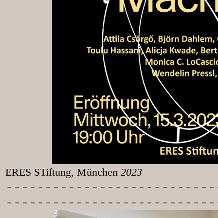
ERES STiftung, München
2023
-----------
----------------
---------------------------