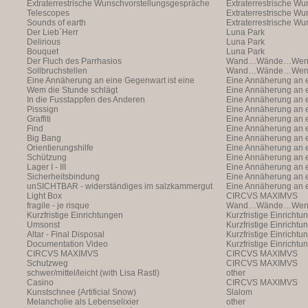
Extraterrestrische Wunschvorstellungsgespräche
Extraterrestrische W
Telescopes
(with Markus Hofer)
Extraterrestrische W
Sounds of earth
(with Markus Hofer)
Extraterrestrische W
Der Lieb´Herr
(with Markus Hofer)
Luna Park
Delirious
Luna Park
Bouquet
Luna Park
Der Fluch des Parrhasios
Wand…Wände…Wende
Sollbruchstellen
Wand…Wände…Wende
Eine Annäherung an eine Gegenwart ist eine
Eine Annäherung an e
Annäherung an eine Ann
Wem die Stunde schlägt
Annäherung an eine 
Eine Annäherung an e
In die Fusstappfen des Anderen
Vergangenheit ist ei
Annäherung an eine 
Eine Annäherung an e
Pisssign
Vergangenheit ist ei
Annäherung
Eine Annäherung an e
Graffiti
Annäherung an eine 
Eine Annäherung an e
Find
Vergangenheit ist ei
Annäherung an eine 
Eine Annäherung an e
Big Bang
Vergangenheit ist ei
Annäherung an eine 
Eine Annäherung an e
Orientierungshilfe
Vergangenheit ist ei
Annäherung an eine 
Eine Annäherung an e
Schützung
Vergangenheit ist ei
Annäherung an eine 
Eine Annäherung an e
Lager I - III
Vergangenheit ist ei
Annäherung an eine 
Eine Annäherung an e
Sicherheitsbindung
Vergangenheit ist ei
Annäherung an eine 
Eine Annäherung an e
unSICHTBAR - widerständiges im salzkammergut
Vergangenheit ist ei
Annäherung an eine 
Eine Annäherung an e
Light Box
Vergangenheit ist ei
Annäherung
CIRCVS MAXIMVS
fragile - je risque
Wand…Wände…Wende
Kurzfristige Einrichtungen
Kurzfristige Einrichtu
Umsonst
Kurzfristige Einrichtu
Altar - Final Disposal
Kurzfristige Einrichtu
Documentation Video
Kurzfristige Einrichtu
CIRCVS MAXIMVS
CIRCVS MAXIMVS
Schutzweg
CIRCVS MAXIMVS
schwer/mittel/leicht (with Lisa Rastl)
other
Casino
CIRCVS MAXIMVS
Kunstschnee (Artificial Snow)
Slalom
Melancholie als Lebenselixier
other