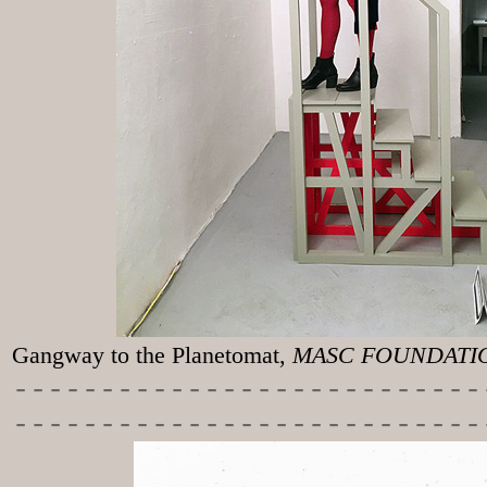
Gangway to the
Planetomat,
MASC FOUNDATION
-----------
----------------
---------------------------