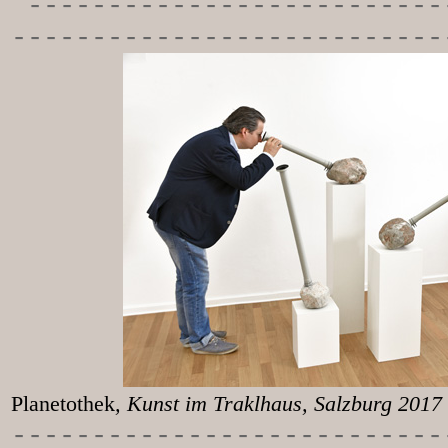
-----------
---------------
---------------------------
Planetothek
, Kunst im T
-----------
----------------