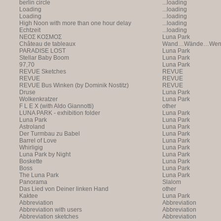
berlin circle
...loading
Loading
...loading
Loading
...loading
High Noon with more than one hour delay
...loading
Echtzeit
...loading
NEOΣ KOΣMOΣ
Luna Park
Château de tableaux
Wand…Wände…Wende
PARADISE LOST
Luna Park
Stellar Baby Boom
Luna Park
97,70
Luna Park
REVUE Sketches
REVUE
REVUE
REVUE
REVUE Bus Winken (by Dominik Nostitz)
REVUE
Druse
Luna Park
Wolkenkratzer
Luna Park
F L E X (with Aldo Giannotti)
other
LUNA PARK - exhibition folder
Luna Park
Luna Park
Luna Park
Astroland
Luna Park
Der Turmbau zu Babel
Luna Park
Barrel of Love
Luna Park
Whirligig
Luna Park
Luna Park by Night
Luna Park
Boskette
Luna Park
Boss
Luna Park
The Luna Park
Luna Park
Panorama
Slalom
Das Lied von Deiner linken Hand
other
Kaktee
Luna Park
Abbreviation
Abbreviation
Abbreviation with users
Abbreviation
Abbreviation sketches
Abbreviation