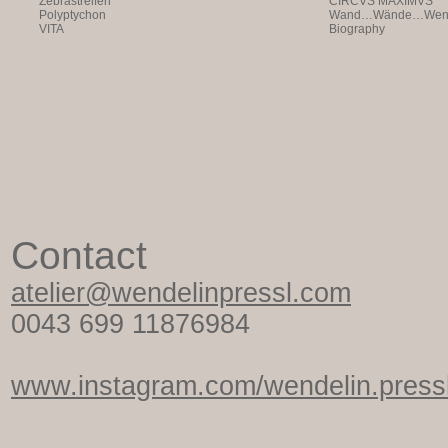
Zebrastreifen
CIRCVS MAXIMVS
Polyptychon
Wand…Wände…Wende
VITA
Biography
Contact
atelier@wendelinpressl.com
0043 699 11876984
www.instagram.com/wendelin.pressl