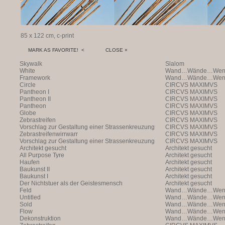
85 x 122 cm, c-print
MARK AS FAVORITE! <
CLOSE ×
Skywalk
Slalom
White
Wand…Wände…Wende
Framework
Wand…Wände…Wende
Circle
CIRCVS MAXIMVS
Pantheon I
CIRCVS MAXIMVS
Pantheon II
CIRCVS MAXIMVS
Pantheon
CIRCVS MAXIMVS
Globe
CIRCVS MAXIMVS
Zebrastreifen
CIRCVS MAXIMVS
Vorschlag zur Gestaltung einer Strassenkreuzung
CIRCVS MAXIMVS
Zebrastreifenwirrwarr
CIRCVS MAXIMVS
Vorschlag zur Gestaltung einer Strassenkreuzung
CIRCVS MAXIMVS
Architekt gesucht
Architekt gesucht
All Purpose Tyre
Architekt gesucht
Haufen
Architekt gesucht
Baukunst II
Architekt gesucht
Baukunst I
Architekt gesucht
Der Nichtstuer als der Geistesmensch
Architekt gesucht
Feld
Wand…Wände…Wende
Untitled
Wand…Wände…Wende
Sold
Wand…Wände…Wende
Flow
Wand…Wände…Wende
Dekonstruktion
Wand…Wände…Wende