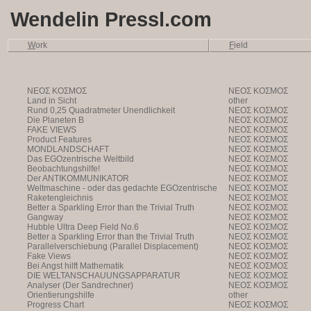
Wendelin Pressl.com
W
ork
F
ield
NEOΣ KOΣMOΣ
NEOΣ KOΣMOΣ
Land in Sicht
other
Rund 0,25 Quadratmeter Unendlichkeit
NEOΣ KOΣMOΣ
Die Planeten B
NEOΣ KOΣMOΣ
FAKE VIEWS
NEOΣ KOΣMOΣ
Product Features
NEOΣ KOΣMOΣ
MONDLANDSCHAFT
NEOΣ KOΣMOΣ
Das EGOzentrische Weltbild
NEOΣ KOΣMOΣ
Beobachtungshilfe!
NEOΣ KOΣMOΣ
Der ANTIKOMMUNIKATOR
NEOΣ KOΣMOΣ
Weltmaschine - oder das gedachte EGOzentrische
NEOΣ KOΣMOΣ
Weltbild
Raketengleichnis
NEOΣ KOΣMOΣ
Better a Sparkling Error than the Trivial Truth
NEOΣ KOΣMOΣ
Gangway
NEOΣ KOΣMOΣ
Hubble Ultra Deep Field No.6
NEOΣ KOΣMOΣ
Better a Sparkling Error than the Trivial Truth
NEOΣ KOΣMOΣ
Parallelverschiebung (Parallel Displacement)
NEOΣ KOΣMOΣ
Fake Views
NEOΣ KOΣMOΣ
Bei Angst hilft Mathematik
NEOΣ KOΣMOΣ
DIE WELTANSCHAUUNGSAPPARATUR
NEOΣ KOΣMOΣ
Analyser (Der Sandrechner)
NEOΣ KOΣMOΣ
Orientierungshilfe
other
Progress Chart
NEOΣ KOΣMOΣ