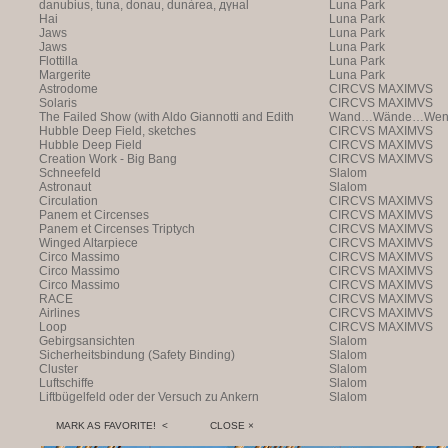
danubius, tuna, donau, dunàrea, дүнаl
Luna Park
Hai
Luna Park
Jaws
Luna Park
Jaws
Luna Park
Flottilla
Luna Park
Margerite
Luna Park
Astrodome
CIRCVS MAXIMVS
Solaris
CIRCVS MAXIMVS
The Failed Show (with Aldo Giannotti and Edith
Wand…Wände…Wende
Payer)
Hubble Deep Field, sketches
CIRCVS MAXIMVS
Hubble Deep Field
CIRCVS MAXIMVS
Creation Work - Big Bang
CIRCVS MAXIMVS
Schneefeld
Slalom
Astronaut
Slalom
Circulation
CIRCVS MAXIMVS
Panem et Circenses
CIRCVS MAXIMVS
Panem et Circenses Triptych
CIRCVS MAXIMVS
Winged Altarpiece
CIRCVS MAXIMVS
Circo Massimo
CIRCVS MAXIMVS
Circo Massimo
CIRCVS MAXIMVS
Circo Massimo
CIRCVS MAXIMVS
RACE
CIRCVS MAXIMVS
Airlines
CIRCVS MAXIMVS
Loop
CIRCVS MAXIMVS
Gebirgsansichten
Slalom
Sicherheitsbindung (Safety Binding)
Slalom
Cluster
Slalom
Luftschiffe
Slalom
Liftbügelfeld oder der Versuch zu Ankern
Slalom
MARK AS FAVORITE! <
CLOSE ×