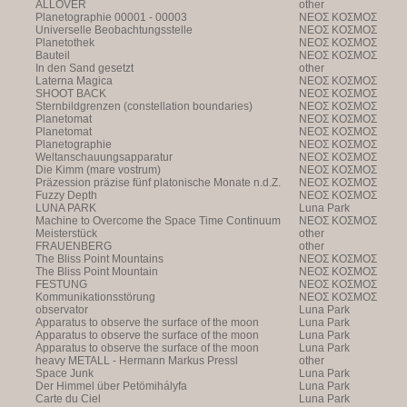
ALLOVER
other
Planetographie 00001 - 00003
NEOΣ KOΣMOΣ
Universelle Beobachtungsstelle
NEOΣ KOΣMOΣ
Planetothek
NEOΣ KOΣMOΣ
Bauteil
NEOΣ KOΣMOΣ
In den Sand gesetzt
other
Laterna Magica
NEOΣ KOΣMOΣ
SHOOT BACK
NEOΣ KOΣMOΣ
Sternbildgrenzen (constellation boundaries)
NEOΣ KOΣMOΣ
Planetomat
NEOΣ KOΣMOΣ
Planetomat
NEOΣ KOΣMOΣ
Planetographie
NEOΣ KOΣMOΣ
Weltanschauungsapparatur
NEOΣ KOΣMOΣ
Die Kimm (mare vostrum)
NEOΣ KOΣMOΣ
Präzession präzise fünf platonische Monate n.d.Z.
NEOΣ KOΣMOΣ
Fuzzy Depth
NEOΣ KOΣMOΣ
LUNA PARK
Luna Park
Machine to Overcome the Space Time Continuum
NEOΣ KOΣMOΣ
Meisterstück
other
FRAUENBERG
other
The Bliss Point Mountains
NEOΣ KOΣMOΣ
The Bliss Point Mountain
NEOΣ KOΣMOΣ
FESTUNG
NEOΣ KOΣMOΣ
Kommunikationsstörung
NEOΣ KOΣMOΣ
observator
Luna Park
Apparatus to observe the surface of the moon
Luna Park
Apparatus to observe the surface of the moon
Luna Park
Apparatus to observe the surface of the moon
Luna Park
heavy METALL - Hermann Markus Pressl
other
Space Junk
Luna Park
Der Himmel über Petömihályfa
Luna Park
Carte du Ciel
Luna Park