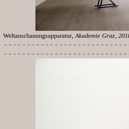
Weltanschauungsapparatur
, Akademie Graz, 20
-----------
----------------
---------------------------