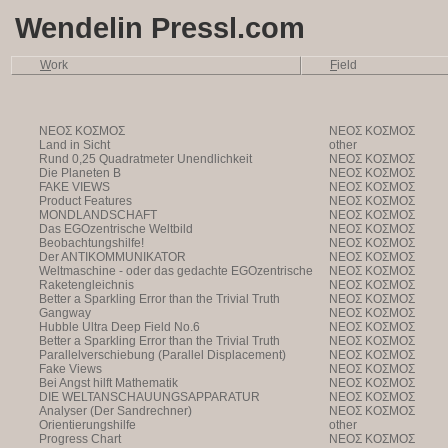
Wendelin Pressl.com
W
ork
F
ield
NEOΣ KOΣMOΣ
NEOΣ KOΣMOΣ
Land in Sicht
other
Rund 0,25 Quadratmeter Unendlichkeit
NEOΣ KOΣMOΣ
Die Planeten B
NEOΣ KOΣMOΣ
FAKE VIEWS
NEOΣ KOΣMOΣ
Product Features
NEOΣ KOΣMOΣ
MONDLANDSCHAFT
NEOΣ KOΣMOΣ
Das EGOzentrische Weltbild
NEOΣ KOΣMOΣ
Beobachtungshilfe!
NEOΣ KOΣMOΣ
Der ANTIKOMMUNIKATOR
NEOΣ KOΣMOΣ
Weltmaschine - oder das gedachte EGOzentrische
NEOΣ KOΣMOΣ
Weltbild
Raketengleichnis
NEOΣ KOΣMOΣ
Better a Sparkling Error than the Trivial Truth
NEOΣ KOΣMOΣ
Gangway
NEOΣ KOΣMOΣ
Hubble Ultra Deep Field No.6
NEOΣ KOΣMOΣ
Better a Sparkling Error than the Trivial Truth
NEOΣ KOΣMOΣ
Parallelverschiebung (Parallel Displacement)
NEOΣ KOΣMOΣ
Fake Views
NEOΣ KOΣMOΣ
Bei Angst hilft Mathematik
NEOΣ KOΣMOΣ
DIE WELTANSCHAUUNGSAPPARATUR
NEOΣ KOΣMOΣ
Analyser (Der Sandrechner)
NEOΣ KOΣMOΣ
Orientierungshilfe
other
Progress Chart
NEOΣ KOΣMOΣ