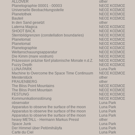
ALLOVER
other
Planetographie 00001 - 00003
NEOΣ KOΣMOΣ
Universelle Beobachtungsstelle
NEOΣ KOΣMOΣ
Planetothek
NEOΣ KOΣMOΣ
Bauteil
NEOΣ KOΣMOΣ
In den Sand gesetzt
other
Laterna Magica
NEOΣ KOΣMOΣ
SHOOT BACK
NEOΣ KOΣMOΣ
Sternbildgrenzen (constellation boundaries)
NEOΣ KOΣMOΣ
Planetomat
NEOΣ KOΣMOΣ
Planetomat
NEOΣ KOΣMOΣ
Planetographie
NEOΣ KOΣMOΣ
Weltanschauungsapparatur
NEOΣ KOΣMOΣ
Die Kimm (mare vostrum)
NEOΣ KOΣMOΣ
Präzession präzise fünf platonische Monate n.d.Z.
NEOΣ KOΣMOΣ
Fuzzy Depth
NEOΣ KOΣMOΣ
LUNA PARK
Luna Park
Machine to Overcome the Space Time Continuum
NEOΣ KOΣMOΣ
Meisterstück
other
FRAUENBERG
other
The Bliss Point Mountains
NEOΣ KOΣMOΣ
The Bliss Point Mountain
NEOΣ KOΣMOΣ
FESTUNG
NEOΣ KOΣMOΣ
Kommunikationsstörung
NEOΣ KOΣMOΣ
observator
Luna Park
Apparatus to observe the surface of the moon
Luna Park
Apparatus to observe the surface of the moon
Luna Park
Apparatus to observe the surface of the moon
Luna Park
heavy METALL - Hermann Markus Pressl
other
Space Junk
Luna Park
Der Himmel über Petömihályfa
Luna Park
Carte du Ciel
Luna Park