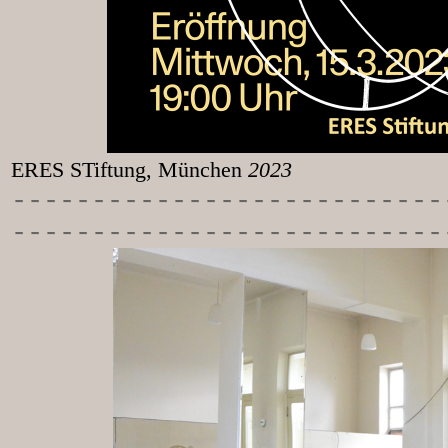
ERES STiftung, München
2023
-----------
----------------
---------------------------