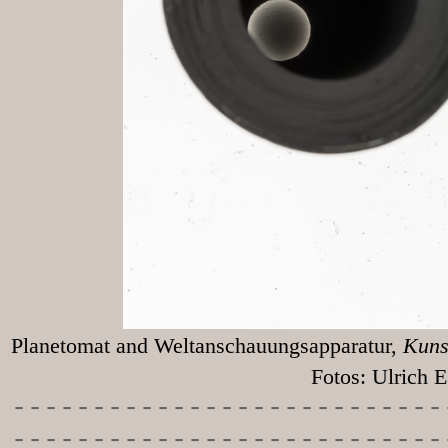
Planetomat and Weltanschauungsapparatur,
Kunst
Fotos: Ulrich Egg
-----------
----------------
---------------------------