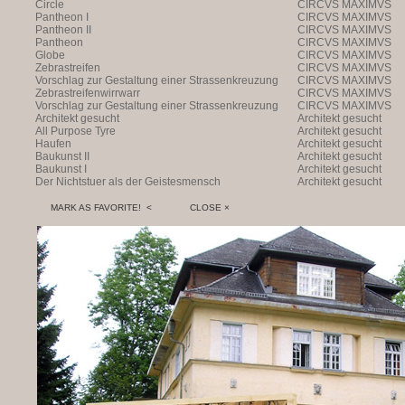
Circle
CIRCVS MAXIMVS
Pantheon I
CIRCVS MAXIMVS
Pantheon II
CIRCVS MAXIMVS
Pantheon
CIRCVS MAXIMVS
Globe
CIRCVS MAXIMVS
Zebrastreifen
CIRCVS MAXIMVS
Vorschlag zur Gestaltung einer Strassenkreuzung
CIRCVS MAXIMVS
Zebrastreifenwirrwarr
CIRCVS MAXIMVS
Vorschlag zur Gestaltung einer Strassenkreuzung
CIRCVS MAXIMVS
Architekt gesucht
Architekt gesucht
All Purpose Tyre
Architekt gesucht
Haufen
Architekt gesucht
Baukunst II
Architekt gesucht
Baukunst I
Architekt gesucht
Der Nichtstuer als der Geistesmensch
Architekt gesucht
MARK AS FAVORITE! <
CLOSE ×