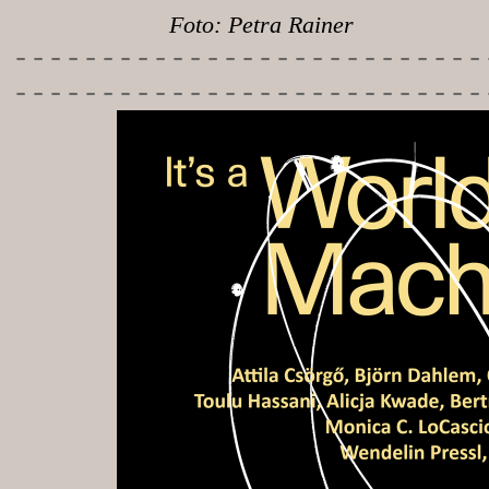
Foto: Petra Rainer
-----------
----------------
---------------------------