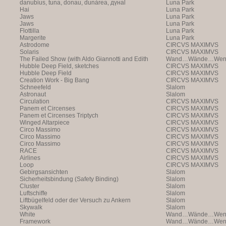
danubius, tuna, donau, dunàrea, дүнаl
Luna Park
Hai
Luna Park
Jaws
Luna Park
Jaws
Luna Park
Flottilla
Luna Park
Margerite
Luna Park
Astrodome
CIRCVS MAXIMVS
Solaris
CIRCVS MAXIMVS
The Failed Show (with Aldo Giannotti and Edith
Wand…Wände…Wende
Payer)
Hubble Deep Field, sketches
CIRCVS MAXIMVS
Hubble Deep Field
CIRCVS MAXIMVS
Creation Work - Big Bang
CIRCVS MAXIMVS
Schneefeld
Slalom
Astronaut
Slalom
Circulation
CIRCVS MAXIMVS
Panem et Circenses
CIRCVS MAXIMVS
Panem et Circenses Triptych
CIRCVS MAXIMVS
Winged Altarpiece
CIRCVS MAXIMVS
Circo Massimo
CIRCVS MAXIMVS
Circo Massimo
CIRCVS MAXIMVS
Circo Massimo
CIRCVS MAXIMVS
RACE
CIRCVS MAXIMVS
Airlines
CIRCVS MAXIMVS
Loop
CIRCVS MAXIMVS
Gebirgsansichten
Slalom
Sicherheitsbindung (Safety Binding)
Slalom
Cluster
Slalom
Luftschiffe
Slalom
Liftbügelfeld oder der Versuch zu Ankern
Slalom
Skywalk
Slalom
White
Wand…Wände…Wende
Framework
Wand…Wände…Wende