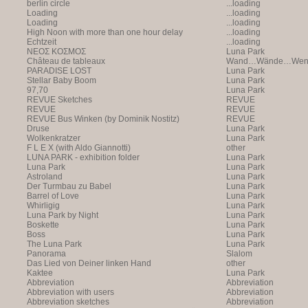
berlin circle
...loading
Loading
...loading
Loading
...loading
High Noon with more than one hour delay
...loading
Echtzeit
...loading
NEOΣ KOΣMOΣ
Luna Park
Château de tableaux
Wand…Wände…Wende
PARADISE LOST
Luna Park
Stellar Baby Boom
Luna Park
97,70
Luna Park
REVUE Sketches
REVUE
REVUE
REVUE
REVUE Bus Winken (by Dominik Nostitz)
REVUE
Druse
Luna Park
Wolkenkratzer
Luna Park
F L E X (with Aldo Giannotti)
other
LUNA PARK - exhibition folder
Luna Park
Luna Park
Luna Park
Astroland
Luna Park
Der Turmbau zu Babel
Luna Park
Barrel of Love
Luna Park
Whirligig
Luna Park
Luna Park by Night
Luna Park
Boskette
Luna Park
Boss
Luna Park
The Luna Park
Luna Park
Panorama
Slalom
Das Lied von Deiner linken Hand
other
Kaktee
Luna Park
Abbreviation
Abbreviation
Abbreviation with users
Abbreviation
Abbreviation sketches
Abbreviation