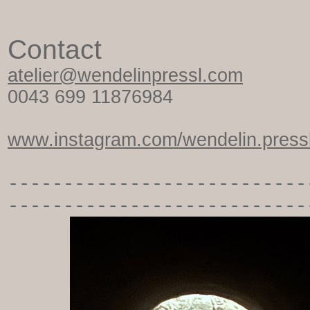
Contact
atelier@wendelinpressl.com
0043 699 11876984
www.instagram.com/wendelin.pressl
-----------
----------------
---------------------------