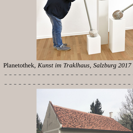
Planetothek
, Kunst im T
-----------
----------------
---------------------------