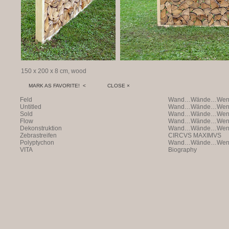
150 x 200 x 8 cm, wood
MARK AS FAVORITE! <
CLOSE ×
Feld
Wand…Wände…Wende
Untitled
Wand…Wände…Wende
Sold
Wand…Wände…Wende
Flow
Wand…Wände…Wende
Dekonstruktion
Wand…Wände…Wende
Zebrastreifen
CIRCVS MAXIMVS
Polyptychon
Wand…Wände…Wende
VITA
Biography