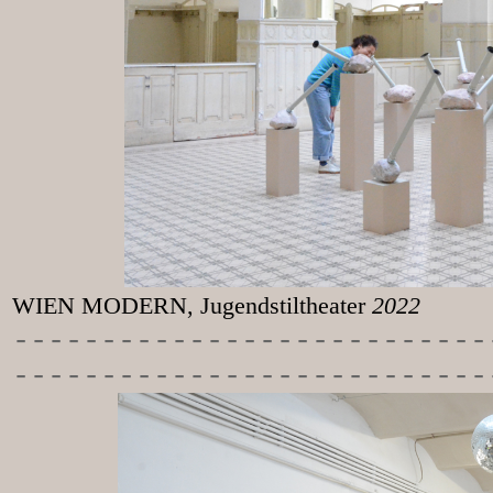
WIEN MODERN, Jugendstiltheater
2022
-----------
----------------
---------------------------