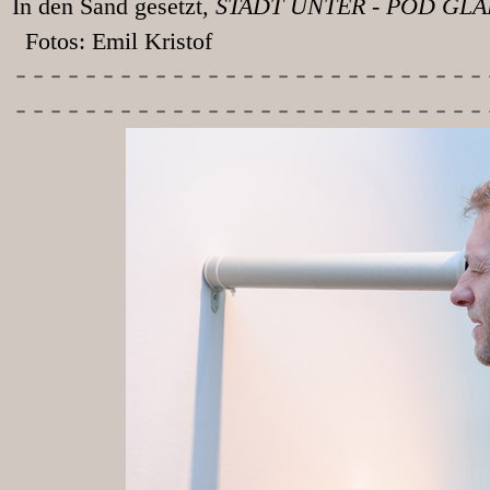
In den Sand gesetzt
, STADT UNT
Fotos: Emil Kristof
-----------
----------------
---------------------------