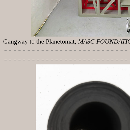
Gangway to the
Planetomat,
MASC FOUNDATION
-----------
----------------
---------------------------