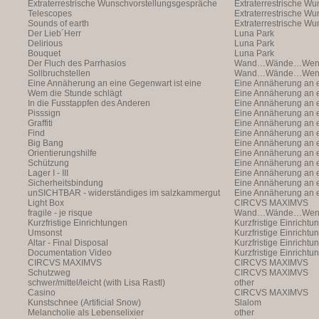
Extraterrestrische Wunschvorstellungsgespräche
Extraterrestrische W
Telescopes
(with Markus Hofer)
Extraterrestrische W
Sounds of earth
(with Markus Hofer)
Extraterrestrische W
Der Lieb´Herr
(with Markus Hofer)
Luna Park
Delirious
Luna Park
Bouquet
Luna Park
Der Fluch des Parrhasios
Wand…Wände…Wende
Sollbruchstellen
Wand…Wände…Wende
Eine Annäherung an eine Gegenwart ist eine
Eine Annäherung an e
Annäherung an eine Ann
Wem die Stunde schlägt
Annäherung an eine 
Eine Annäherung an e
In die Fusstappfen des Anderen
Vergangenheit ist ei
Annäherung an eine 
Eine Annäherung an e
Pisssign
Vergangenheit ist ei
Annäherung
Eine Annäherung an e
Graffiti
Annäherung an eine 
Eine Annäherung an e
Find
Vergangenheit ist ei
Annäherung an eine 
Eine Annäherung an e
Big Bang
Vergangenheit ist ei
Annäherung an eine 
Eine Annäherung an e
Orientierungshilfe
Vergangenheit ist ei
Annäherung an eine 
Eine Annäherung an e
Schützung
Vergangenheit ist ei
Annäherung an eine 
Eine Annäherung an e
Lager I - III
Vergangenheit ist ei
Annäherung an eine 
Eine Annäherung an e
Sicherheitsbindung
Vergangenheit ist ei
Annäherung an eine 
Eine Annäherung an e
unSICHTBAR - widerständiges im salzkammergut
Vergangenheit ist ei
Annäherung an eine 
Eine Annäherung an e
Light Box
Vergangenheit ist ei
Annäherung
CIRCVS MAXIMVS
fragile - je risque
Wand…Wände…Wende
Kurzfristige Einrichtungen
Kurzfristige Einrichtu
Umsonst
Kurzfristige Einrichtu
Altar - Final Disposal
Kurzfristige Einrichtu
Documentation Video
Kurzfristige Einrichtu
CIRCVS MAXIMVS
CIRCVS MAXIMVS
Schutzweg
CIRCVS MAXIMVS
schwer/mittel/leicht (with Lisa Rastl)
other
Casino
CIRCVS MAXIMVS
Kunstschnee (Artificial Snow)
Slalom
Melancholie als Lebenselixier
other