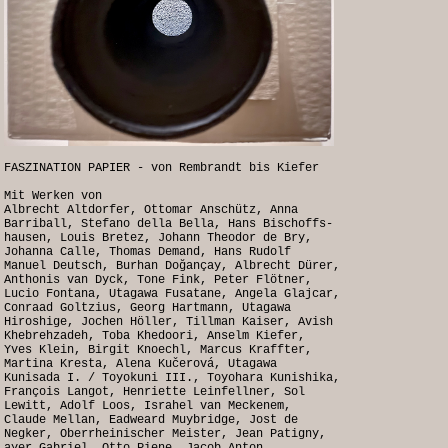
FASZINATION PAPIER - von Rembrandt bis Kiefer
Mit Werken von
Albrecht Altdorfer, Ottomar Anschütz, Anna
Barriball, Stefano della Bella, Hans Bischoffs-
hausen, Louis Bretez, Johann Theodor de Bry,
Johanna Calle, Thomas Demand, Hans Rudolf
Manuel Deutsch, Burhan Doğançay, Albrecht Dürer,
Anthonis van Dyck, Tone Fink, Peter Flötner,
Lucio Fontana, Utagawa Fusatane, Angela Glajcar,
Conraad Goltzius, Georg Hartmann, Utagawa
Hiroshige, Jochen Höller, Tillman Kaiser, Avish
Khebrehzadeh, Toba Khedoori, Anselm Kiefer,
Yves Klein, Birgit Knoechl, Marcus Kraffter,
Martina Kresta, Alena Kučerová, Utagawa
Kunisada I. / Toyokuni III., Toyohara Kunishika,
François Langot, Henriette Leinfellner, Sol
Lewitt, Adolf Loos, Israhel van Meckenem,
Claude Mellan, Eadweard Muybridge, Jost de
Negker, Oberrheinischer Meister, Jean Patigny,