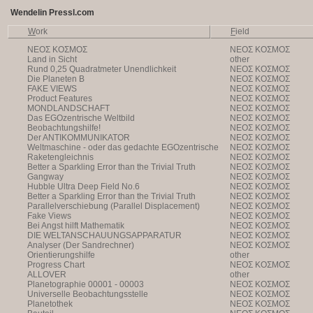
Wendelin Pressl.com
W
ork
F
ield
NEOΣ KOΣMOΣ
NEOΣ KOΣMOΣ
Land in Sicht
other
Rund 0,25 Quadratmeter Unendlichkeit
NEOΣ KOΣMOΣ
Die Planeten B
NEOΣ KOΣMOΣ
FAKE VIEWS
NEOΣ KOΣMOΣ
Product Features
NEOΣ KOΣMOΣ
MONDLANDSCHAFT
NEOΣ KOΣMOΣ
Das EGOzentrische Weltbild
NEOΣ KOΣMOΣ
Beobachtungshilfe!
NEOΣ KOΣMOΣ
Der ANTIKOMMUNIKATOR
NEOΣ KOΣMOΣ
Weltmaschine - oder das gedachte EGOzentrische
NEOΣ KOΣMOΣ
Weltbild
Raketengleichnis
NEOΣ KOΣMOΣ
Better a Sparkling Error than the Trivial Truth
NEOΣ KOΣMOΣ
Gangway
NEOΣ KOΣMOΣ
Hubble Ultra Deep Field No.6
NEOΣ KOΣMOΣ
Better a Sparkling Error than the Trivial Truth
NEOΣ KOΣMOΣ
Parallelverschiebung (Parallel Displacement)
NEOΣ KOΣMOΣ
Fake Views
NEOΣ KOΣMOΣ
Bei Angst hilft Mathematik
NEOΣ KOΣMOΣ
DIE WELTANSCHAUUNGSAPPARATUR
NEOΣ KOΣMOΣ
Analyser (Der Sandrechner)
NEOΣ KOΣMOΣ
Orientierungshilfe
other
Progress Chart
NEOΣ KOΣMOΣ
ALLOVER
other
Planetographie 00001 - 00003
NEOΣ KOΣMOΣ
Universelle Beobachtungsstelle
NEOΣ KOΣMOΣ
Planetothek
NEOΣ KOΣMOΣ