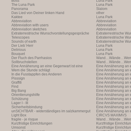
Boss
Luna Park
The Luna Park
Luna Park
Panorama
Slalom
Das Lied von Deiner linken Hand
other
Kaktee
Luna Park
Abbreviation
Abbreviation
Abbreviation with users
Abbreviation
Abbreviation sketches
Abbreviation
Extraterrestrische Wunschvorstellungsgespräche
Extraterrestrische W
Telescopes
(with Markus Hofer)
Extraterrestrische W
Sounds of earth
(with Markus Hofer)
Extraterrestrische W
Der Lieb´Herr
(with Markus Hofer)
Luna Park
Delirious
Luna Park
Bouquet
Luna Park
Der Fluch des Parrhasios
Wand…Wände…Wende
Sollbruchstellen
Wand…Wände…Wende
Eine Annäherung an eine Gegenwart ist eine
Eine Annäherung an e
Annäherung an eine Ann
Wem die Stunde schlägt
Annäherung an eine 
Eine Annäherung an e
In die Fusstappfen des Anderen
Vergangenheit ist ei
Annäherung an eine 
Eine Annäherung an e
Pisssign
Vergangenheit ist ei
Annäherung
Eine Annäherung an e
Graffiti
Annäherung an eine 
Eine Annäherung an e
Find
Vergangenheit ist ei
Annäherung an eine 
Eine Annäherung an e
Big Bang
Vergangenheit ist ei
Annäherung an eine 
Eine Annäherung an e
Orientierungshilfe
Vergangenheit ist ei
Annäherung an eine 
Eine Annäherung an e
Schützung
Vergangenheit ist ei
Annäherung an eine 
Eine Annäherung an e
Lager I - III
Vergangenheit ist ei
Annäherung an eine 
Eine Annäherung an e
Sicherheitsbindung
Vergangenheit ist ei
Annäherung an eine 
Eine Annäherung an e
unSICHTBAR - widerständiges im salzkammergut
Vergangenheit ist ei
Annäherung an eine 
Eine Annäherung an e
Light Box
Vergangenheit ist ei
Annäherung
CIRCVS MAXIMVS
fragile - je risque
Wand…Wände…Wende
Kurzfristige Einrichtungen
Kurzfristige Einrichtu
Umsonst
Kurzfristige Einrichtu