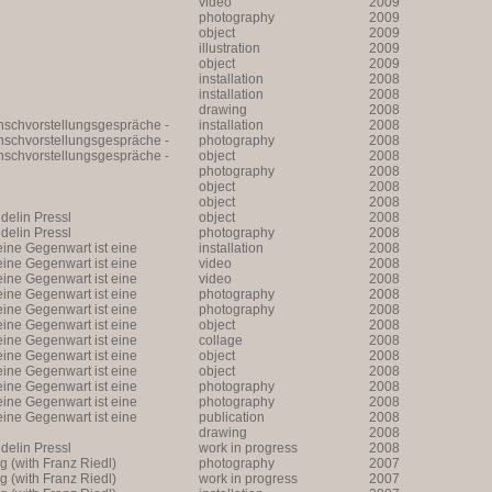
video
2009
photography
2009
object
2009
illustration
2009
object
2009
installation
2008
installation
2008
drawing
2008
unschvorstellungsgespräche -
installation
2008
unschvorstellungsgespräche -
photography
2008
unschvorstellungsgespräche -
object
2008
photography
2008
object
2008
object
2008
lin Pressl
object
2008
lin Pressl
photography
2008
ine Gegenwart ist eine
installation
2008
Annäherung an eine
ine Gegenwart ist eine
video
2008
ne Annäherung an eine Zukunft
Annäherung an eine
ine Gegenwart ist eine
video
2008
ne Annäherung an eine Zukunft
ine Gegenwart ist eine
photography
2008
Annäherung an eine
ine Gegenwart ist eine
photography
2008
ne Annäherung an eine Zukunft
Annäherung an eine
ine Gegenwart ist eine
object
2008
ne Annäherung an eine Zukunft
Annäherung an eine
ine Gegenwart ist eine
collage
2008
ne Annäherung an eine Zukunft
Annäherung an eine
ine Gegenwart ist eine
object
2008
ne Annäherung an eine Zukunft
Annäherung an eine
ine Gegenwart ist eine
object
2008
ne Annäherung an eine Zukunft
Annäherung an eine
ine Gegenwart ist eine
photography
2008
ne Annäherung an eine Zukunft
Annäherung an eine
ine Gegenwart ist eine
photography
2008
ne Annäherung an eine Zukunft
Annäherung an eine
ine Gegenwart ist eine
publication
2008
ne Annäherung an eine Zukunft
drawing
2008
lin Pressl
work in progress
2008
ng (with Franz Riedl)
photography
2007
ng (with Franz Riedl)
work in progress
2007