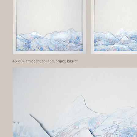
46 x 32 cm each; collage, paper, laquer