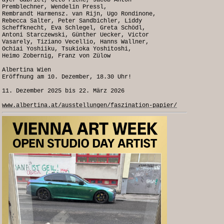
ayer Gabriel, Otto Piene, Jacob Anton
Premblechner, Wendelin Pressl,
Rembrandt Harmensz. van Rijn, Ugo Rondinone,
Rebecca Salter, Peter Sandbichler, Liddy
Scheffknecht, Eva Schlegel, Greta Schödl,
Antoni Starczewski, Günther Uecker, Victor
Vasarely, Tiziano Vecellio, Hanns Wallner,
Ochiai Yoshiiku, Tsukioka Yoshitoshi,
Heimo Zobernig, Franz von Zülow
Albertina Wien
Eröffnung am 10. Dezember, 18.30 Uhr!
11. Dezember 2025 bis 22. März 2026
www.albertina.at/ausstellungen/faszination-papier/