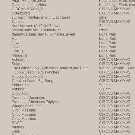
Altar - Final Disposal
Kurzfristige Einrichtu
Documentation Video
Kurzfristige Einrichtu
CIRCVS MAXIMVS
CIRCVS MAXIMVS
Schutzweg
CIRCVS MAXIMVS
schwer/mittel/leicht (with Lisa Rastl)
other
Casino
CIRCVS MAXIMVS
Kunstschnee (Artificial Snow)
Slalom
Melancholie als Lebenselixier
other
danubius, tuna, donau, dunàrea, дүнаl
Luna Park
Hai
Luna Park
Jaws
Luna Park
Jaws
Luna Park
Flottilla
Luna Park
Margerite
Luna Park
Astrodome
CIRCVS MAXIMVS
Solaris
CIRCVS MAXIMVS
The Failed Show (with Aldo Giannotti and Edith
Wand…Wände…Wende
Payer)
Hubble Deep Field, sketches
CIRCVS MAXIMVS
Hubble Deep Field
CIRCVS MAXIMVS
Creation Work - Big Bang
CIRCVS MAXIMVS
Schneefeld
Slalom
Astronaut
Slalom
Circulation
CIRCVS MAXIMVS
Panem et Circenses
CIRCVS MAXIMVS
Panem et Circenses Triptych
CIRCVS MAXIMVS
Winged Altarpiece
CIRCVS MAXIMVS
Circo Massimo
CIRCVS MAXIMVS
Circo Massimo
CIRCVS MAXIMVS
Circo Massimo
CIRCVS MAXIMVS
RACE
CIRCVS MAXIMVS
Airlines
CIRCVS MAXIMVS
Loop
CIRCVS MAXIMVS