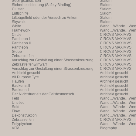
Gebirgsansichten
Slalom
Sicherheitsbindung (Safety Binding)
Slalom
Cluster
Slalom
Luftschiffe
Slalom
Liftbügelfeld oder der Versuch zu Ankern
Slalom
Skywalk
Slalom
White
Wand…Wände…Wende
Framework
Wand…Wände…Wende
Circle
CIRCVS MAXIMVS
Pantheon I
CIRCVS MAXIMVS
Pantheon II
CIRCVS MAXIMVS
Pantheon
CIRCVS MAXIMVS
Globe
CIRCVS MAXIMVS
Zebrastreifen
CIRCVS MAXIMVS
Vorschlag zur Gestaltung einer Strassenkreuzung
CIRCVS MAXIMVS
Zebrastreifenwirrwarr
CIRCVS MAXIMVS
Vorschlag zur Gestaltung einer Strassenkreuzung
CIRCVS MAXIMVS
Architekt gesucht
Architekt gesucht
All Purpose Tyre
Architekt gesucht
Haufen
Architekt gesucht
Baukunst II
Architekt gesucht
Baukunst I
Architekt gesucht
Der Nichtstuer als der Geistesmensch
Architekt gesucht
Feld
Wand…Wände…Wende
Untitled
Wand…Wände…Wende
Sold
Wand…Wände…Wende
Flow
Wand…Wände…Wende
Dekonstruktion
Wand…Wände…Wende
Zebrastreifen
CIRCVS MAXIMVS
Polyptychon
Wand…Wände…Wende
VITA
Biography