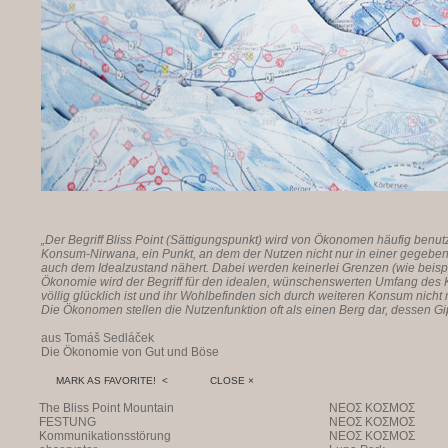
deta
„Der Begriff Bliss Point (Sättigungspunkt) wird von Ökonomen häufig benutzt
Konsum-Nirwana, ein Punkt, an dem der Nutzen nicht nur in einer gegebene
auch dem Idealzustand nähert. Dabei werden keinerlei Grenzen (wie beispi
Ökonomie wird der Begriff für den idealen, wünschenswerten Umfang des
völlig glücklich ist und ihr Wohlbefinden sich durch weiteren Konsum nicht 
Die Ökonomen stellen die Nutzenfunktion oft als einen Berg dar, dessen Gipfe
aus Tomáš Sedláček
Die Ökonomie von Gut und Böse
MARK AS FAVORITE! <
CLOSE ×
The Bliss Point Mountain
NEOΣ KOΣMOΣ
FESTUNG
NEOΣ KOΣMOΣ
Kommunikationsstörung
NEOΣ KOΣMOΣ