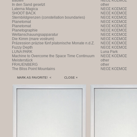
Bauteil
NEOΣ KOΣMOΣ
In den Sand gesetzt
other
Laterna Magica
NEOΣ KOΣMOΣ
SHOOT BACK
NEOΣ KOΣMOΣ
Sternbildgrenzen (constellation boundaries)
NEOΣ KOΣMOΣ
Planetomat
NEOΣ KOΣMOΣ
Planetomat
NEOΣ KOΣMOΣ
Planetographie
NEOΣ KOΣMOΣ
Weltanschauungsapparatur
NEOΣ KOΣMOΣ
Die Kimm (mare vostrum)
NEOΣ KOΣMOΣ
Präzession präzise fünf platonische Monate n.d.Z.
NEOΣ KOΣMOΣ
Fuzzy Depth
NEOΣ KOΣMOΣ
LUNA PARK
Luna Park
Machine to Overcome the Space Time Continuum
NEOΣ KOΣMOΣ
Meisterstück
other
FRAUENBERG
other
The Bliss Point Mountains
NEOΣ KOΣMOΣ
MARK AS FAVORITE! <
CLOSE ×