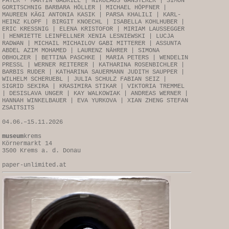
PAYER + MARTIN GABRIEL | NIKOLAUS GANSTERER | SIMON
GORITSCHNIG BARBARA HÖLLER | MICHAEL HÖPFNER |
MAUREEN KÄGI ANTONIA KASIK | PARSA KHALILI | KARL-
HEINZ KLOPF | BIRGIT KNOECHL | ISABELLA KOHLHUBER |
ERIC KRESSNIG | ELENA KRISTOFOR | MIRIAM LAUSSEGGER
| HENRIETTE LEINFELLNER XENIA LESNIEWSKI | LUCJA
RADWAN | MICHAIL MICHAILOV GABI MITTERER | ASSUNTA
ABDEL AZIM MOHAMED | LAURENZ NÄHRER | SIMONA
OBHOLZER | BETTINA PASCHKE | MARIA PETERS | WENDELIN
PRESSL | WERNER REITERER | KATHARINA ROSENBICHLER |
BARBIS RUDER | KATHARINA SAUERMANN JUDITH SAUPPER |
WILHELM SCHERUEBL | JULIA SCHULZ FABIAN SEIZ |
SIGRID SEKIRA | KRASIMIRA STIKAR | VIKTORIA TREMMEL
| DESISLAVA UNGER | KAY WALKOWIAK | ANDREAS WERNER |
HANNAH WINKELBAUER | EVA YURKOVA | XIAN ZHENG STEFAN
ZSAITSITS
04.06.–15.11.2026
museum
krems
Körnermarkt 14
3500 Krems a. d. Donau
paper-unlimited.at