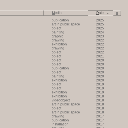
M
edia
D
ate
∞
publication
2025
art in public space
2025
object
2025
painting
2024
graphic
2023
drawing
2022
exhibition
2022
drawing
2022
object
2022
object
2021
object
2020
object
2020
publication
2020
object
2020
painting
2020
exhibition
2020
object
2019
object
2019
exhibition
2019
exhibition
2018
videoobject
2018
art in public space
2018
object
2018
art in public space
2018
drawing
2017
publication
2017
installation
2017