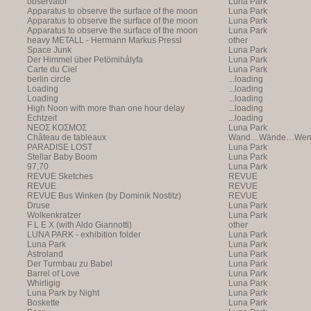
observator
Luna Park
Apparatus to observe the surface of the moon
Luna Park
Apparatus to observe the surface of the moon
Luna Park
Apparatus to observe the surface of the moon
Luna Park
heavy METALL - Hermann Markus Pressl
other
Space Junk
Luna Park
Der Himmel über Petömihályfa
Luna Park
Carte du Ciel
Luna Park
berlin circle
...loading
Loading
...loading
Loading
...loading
High Noon with more than one hour delay
...loading
Echtzeit
...loading
NEOΣ KOΣMOΣ
Luna Park
Château de tableaux
Wand…Wände…Wende
PARADISE LOST
Luna Park
Stellar Baby Boom
Luna Park
97,70
Luna Park
REVUE Sketches
REVUE
REVUE
REVUE
REVUE Bus Winken (by Dominik Nostitz)
REVUE
Druse
Luna Park
Wolkenkratzer
Luna Park
F L E X (with Aldo Giannotti)
other
LUNA PARK - exhibition folder
Luna Park
Luna Park
Luna Park
Astroland
Luna Park
Der Turmbau zu Babel
Luna Park
Barrel of Love
Luna Park
Whirligig
Luna Park
Luna Park by Night
Luna Park
Boskette
Luna Park