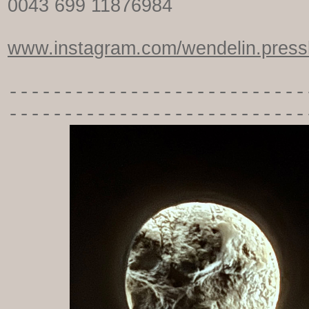
0043 699 11876984
www.instagram.com/wendelin.pressl
-----------
----------------
---------------------------