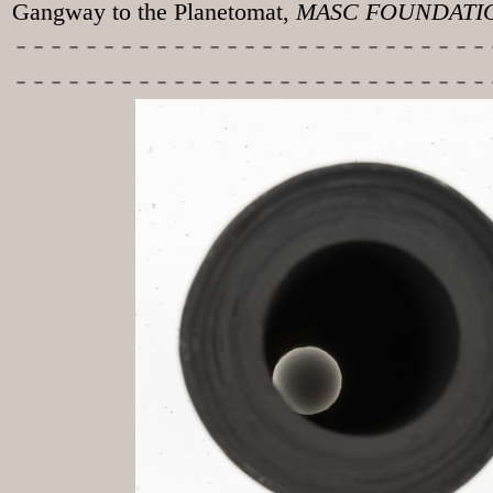
Gangway to the
Planetomat,
MASC FOUNDATION
-----------
----------------
---------------------------