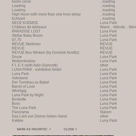
berlin circle
...loading
Loading
...loading
Loading
...loading
High Noon with more than one hour delay
...loading
Echtzeit
...loading
NEOΣ KOΣMOΣ
Luna Park
Château de tableaux
Wand…Wände…Wende
PARADISE LOST
Luna Park
Stellar Baby Boom
Luna Park
97,70
Luna Park
REVUE Sketches
REVUE
REVUE
REVUE
REVUE Bus Winken (by Dominik Nostitz)
REVUE
Druse
Luna Park
Wolkenkratzer
Luna Park
F L E X (with Aldo Giannotti)
other
LUNA PARK - exhibition folder
Luna Park
Luna Park
Luna Park
Astroland
Luna Park
Der Turmbau zu Babel
Luna Park
Barrel of Love
Luna Park
Whirligig
Luna Park
Luna Park by Night
Luna Park
Boskette
Luna Park
Boss
Luna Park
The Luna Park
Luna Park
Panorama
Slalom
Das Lied von Deiner linken Hand
other
Kaktee
Luna Park
MARK AS FAVORITE! <
CLOSE ×