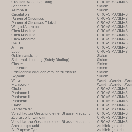
Creation Work - Big Bang
CIRCVS MAXIMVS
Schneefeld
Slalom
Astronaut
Slalom
Circulation
CIRCVS MAXIMVS
Panem et Circenses
CIRCVS MAXIMVS
Panem et Circenses Triptych
CIRCVS MAXIMVS
Winged Altarpiece
CIRCVS MAXIMVS
Circo Massimo
CIRCVS MAXIMVS
Circo Massimo
CIRCVS MAXIMVS
Circo Massimo
CIRCVS MAXIMVS
RACE
CIRCVS MAXIMVS
Airlines
CIRCVS MAXIMVS
Loop
CIRCVS MAXIMVS
Gebirgsansichten
Slalom
Sicherheitsbindung (Safety Binding)
Slalom
Cluster
Slalom
Luftschiffe
Slalom
Liftbügelfeld oder der Versuch zu Ankern
Slalom
Skywalk
Slalom
White
Wand…Wände…Wende
Framework
Wand…Wände…Wende
Circle
CIRCVS MAXIMVS
Pantheon I
CIRCVS MAXIMVS
Pantheon II
CIRCVS MAXIMVS
Pantheon
CIRCVS MAXIMVS
Globe
CIRCVS MAXIMVS
Zebrastreifen
CIRCVS MAXIMVS
Vorschlag zur Gestaltung einer Strassenkreuzung
CIRCVS MAXIMVS
Zebrastreifenwirrwarr
CIRCVS MAXIMVS
Vorschlag zur Gestaltung einer Strassenkreuzung
CIRCVS MAXIMVS
Architekt gesucht
Architekt gesucht
All Purpose Tyre
Architekt gesucht