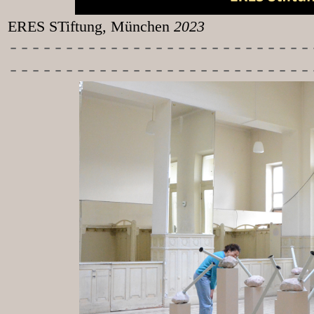
ERES STiftung, München
2023
-----------
----------------
---------------------------