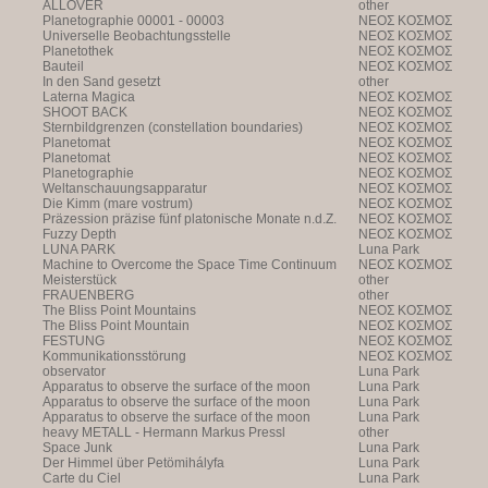
ALLOVER
other
Planetographie 00001 - 00003
NEOΣ KOΣMOΣ
Universelle Beobachtungsstelle
NEOΣ KOΣMOΣ
Planetothek
NEOΣ KOΣMOΣ
Bauteil
NEOΣ KOΣMOΣ
In den Sand gesetzt
other
Laterna Magica
NEOΣ KOΣMOΣ
SHOOT BACK
NEOΣ KOΣMOΣ
Sternbildgrenzen (constellation boundaries)
NEOΣ KOΣMOΣ
Planetomat
NEOΣ KOΣMOΣ
Planetomat
NEOΣ KOΣMOΣ
Planetographie
NEOΣ KOΣMOΣ
Weltanschauungsapparatur
NEOΣ KOΣMOΣ
Die Kimm (mare vostrum)
NEOΣ KOΣMOΣ
Präzession präzise fünf platonische Monate n.d.Z.
NEOΣ KOΣMOΣ
Fuzzy Depth
NEOΣ KOΣMOΣ
LUNA PARK
Luna Park
Machine to Overcome the Space Time Continuum
NEOΣ KOΣMOΣ
Meisterstück
other
FRAUENBERG
other
The Bliss Point Mountains
NEOΣ KOΣMOΣ
The Bliss Point Mountain
NEOΣ KOΣMOΣ
FESTUNG
NEOΣ KOΣMOΣ
Kommunikationsstörung
NEOΣ KOΣMOΣ
observator
Luna Park
Apparatus to observe the surface of the moon
Luna Park
Apparatus to observe the surface of the moon
Luna Park
Apparatus to observe the surface of the moon
Luna Park
heavy METALL - Hermann Markus Pressl
other
Space Junk
Luna Park
Der Himmel über Petömihályfa
Luna Park
Carte du Ciel
Luna Park