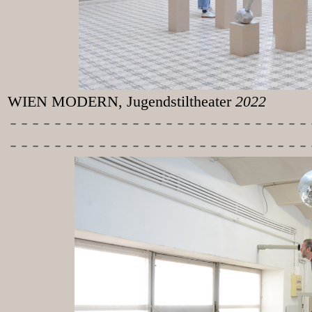
WIEN MODERN, Jugendstiltheater
2022
-----------
----------------
---------------------------