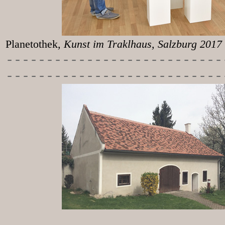
Planetothek
, Kunst im T
-----------
----------------
---------------------------