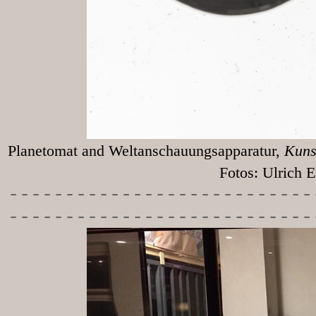
Planetomat and Weltanschauungsapparatur,
Kunst
Fotos: Ulrich Egg
-----------
----------------
---------------------------