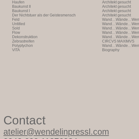
Haufen
Architekt gesucht
Baukunst II
Architekt gesucht
Baukunst I
Architekt gesucht
Der Nichtstuer als der Geistesmensch
Architekt gesucht
Feld
Wand…Wände…Wende
Untitled
Wand…Wände…Wende
Sold
Wand…Wände…Wende
Flow
Wand…Wände…Wende
Dekonstruktion
Wand…Wände…Wende
Zebrastreifen
CIRCVS MAXIMVS
Polyptychon
Wand…Wände…Wende
VITA
Biography
Contact
atelier@wendelinpressl.com