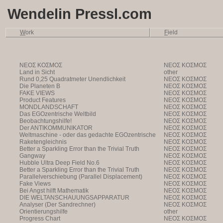
Wendelin Pressl.com
W
ork
F
ield
NEOΣ KOΣMOΣ
NEOΣ KOΣMOΣ
Land in Sicht
other
Rund 0,25 Quadratmeter Unendlichkeit
NEOΣ KOΣMOΣ
Die Planeten B
NEOΣ KOΣMOΣ
FAKE VIEWS
NEOΣ KOΣMOΣ
Product Features
NEOΣ KOΣMOΣ
MONDLANDSCHAFT
NEOΣ KOΣMOΣ
Das EGOzentrische Weltbild
NEOΣ KOΣMOΣ
Beobachtungshilfe!
NEOΣ KOΣMOΣ
Der ANTIKOMMUNIKATOR
NEOΣ KOΣMOΣ
Weltmaschine - oder das gedachte EGOzentrische
NEOΣ KOΣMOΣ
Weltbild
Raketengleichnis
NEOΣ KOΣMOΣ
Better a Sparkling Error than the Trivial Truth
NEOΣ KOΣMOΣ
Gangway
NEOΣ KOΣMOΣ
Hubble Ultra Deep Field No.6
NEOΣ KOΣMOΣ
Better a Sparkling Error than the Trivial Truth
NEOΣ KOΣMOΣ
Parallelverschiebung (Parallel Displacement)
NEOΣ KOΣMOΣ
Fake Views
NEOΣ KOΣMOΣ
Bei Angst hilft Mathematik
NEOΣ KOΣMOΣ
DIE WELTANSCHAUUNGSAPPARATUR
NEOΣ KOΣMOΣ
Analyser (Der Sandrechner)
NEOΣ KOΣMOΣ
Orientierungshilfe
other
Progress Chart
NEOΣ KOΣMOΣ