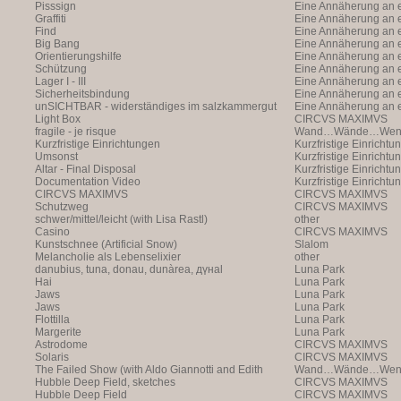
Pisssign
Vergangenheit ist ei
Annäherung
Eine Annäherung an e
Graffiti
Annäherung an eine 
Eine Annäherung an e
Find
Vergangenheit ist ei
Annäherung an eine 
Eine Annäherung an e
Big Bang
Vergangenheit ist ei
Annäherung an eine 
Eine Annäherung an e
Orientierungshilfe
Vergangenheit ist ei
Annäherung an eine 
Eine Annäherung an e
Schützung
Vergangenheit ist ei
Annäherung an eine 
Eine Annäherung an e
Lager I - III
Vergangenheit ist ei
Annäherung an eine 
Eine Annäherung an e
Sicherheitsbindung
Vergangenheit ist ei
Annäherung an eine 
Eine Annäherung an e
unSICHTBAR - widerständiges im salzkammergut
Vergangenheit ist ei
Annäherung an eine 
Eine Annäherung an e
Light Box
Vergangenheit ist ei
Annäherung
CIRCVS MAXIMVS
fragile - je risque
Wand…Wände…Wende
Kurzfristige Einrichtungen
Kurzfristige Einrichtu
Umsonst
Kurzfristige Einrichtu
Altar - Final Disposal
Kurzfristige Einrichtu
Documentation Video
Kurzfristige Einrichtu
CIRCVS MAXIMVS
CIRCVS MAXIMVS
Schutzweg
CIRCVS MAXIMVS
schwer/mittel/leicht (with Lisa Rastl)
other
Casino
CIRCVS MAXIMVS
Kunstschnee (Artificial Snow)
Slalom
Melancholie als Lebenselixier
other
danubius, tuna, donau, dunàrea, дүнаl
Luna Park
Hai
Luna Park
Jaws
Luna Park
Jaws
Luna Park
Flottilla
Luna Park
Margerite
Luna Park
Astrodome
CIRCVS MAXIMVS
Solaris
CIRCVS MAXIMVS
The Failed Show (with Aldo Giannotti and Edith
Wand…Wände…Wende
Payer)
Hubble Deep Field, sketches
CIRCVS MAXIMVS
Hubble Deep Field
CIRCVS MAXIMVS