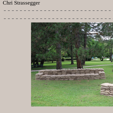
Chri Strassegger
-----------
----------------
---------------------------