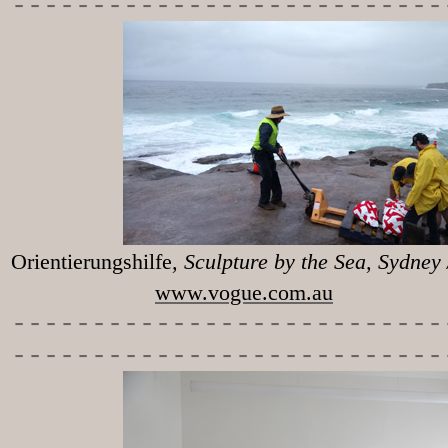
---------------------------
Orientierungshilfe
, Sculpture 
www.vogue.com.au
-----------
----------------
---------------------------