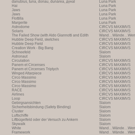
danubius, tuna, donau, dunàrea, дүнаl
Luna Park
Hai
Luna Park
Jaws
Luna Park
Jaws
Luna Park
Flottilla
Luna Park
Margerite
Luna Park
Astrodome
CIRCVS MAXIMVS
Solaris
CIRCVS MAXIMVS
The Failed Show (with Aldo Giannotti and Edith
Wand…Wände…Wende
Payer)
Hubble Deep Field, sketches
CIRCVS MAXIMVS
Hubble Deep Field
CIRCVS MAXIMVS
Creation Work - Big Bang
CIRCVS MAXIMVS
Schneefeld
Slalom
Astronaut
Slalom
Circulation
CIRCVS MAXIMVS
Panem et Circenses
CIRCVS MAXIMVS
Panem et Circenses Triptych
CIRCVS MAXIMVS
Winged Altarpiece
CIRCVS MAXIMVS
Circo Massimo
CIRCVS MAXIMVS
Circo Massimo
CIRCVS MAXIMVS
Circo Massimo
CIRCVS MAXIMVS
RACE
CIRCVS MAXIMVS
Airlines
CIRCVS MAXIMVS
Loop
CIRCVS MAXIMVS
Gebirgsansichten
Slalom
Sicherheitsbindung (Safety Binding)
Slalom
Cluster
Slalom
Luftschiffe
Slalom
Liftbügelfeld oder der Versuch zu Ankern
Slalom
Skywalk
Slalom
White
Wand…Wände…Wende
Framework
Wand…Wände…Wende