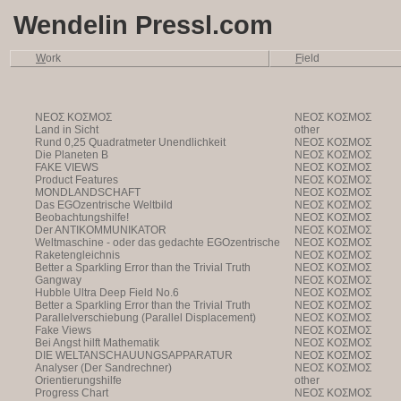
Wendelin Pressl.com
W
ork
F
ield
NEOΣ KOΣMOΣ
NEOΣ KOΣMOΣ
Land in Sicht
other
Rund 0,25 Quadratmeter Unendlichkeit
NEOΣ KOΣMOΣ
Die Planeten B
NEOΣ KOΣMOΣ
FAKE VIEWS
NEOΣ KOΣMOΣ
Product Features
NEOΣ KOΣMOΣ
MONDLANDSCHAFT
NEOΣ KOΣMOΣ
Das EGOzentrische Weltbild
NEOΣ KOΣMOΣ
Beobachtungshilfe!
NEOΣ KOΣMOΣ
Der ANTIKOMMUNIKATOR
NEOΣ KOΣMOΣ
Weltmaschine - oder das gedachte EGOzentrische
NEOΣ KOΣMOΣ
Weltbild
Raketengleichnis
NEOΣ KOΣMOΣ
Better a Sparkling Error than the Trivial Truth
NEOΣ KOΣMOΣ
Gangway
NEOΣ KOΣMOΣ
Hubble Ultra Deep Field No.6
NEOΣ KOΣMOΣ
Better a Sparkling Error than the Trivial Truth
NEOΣ KOΣMOΣ
Parallelverschiebung (Parallel Displacement)
NEOΣ KOΣMOΣ
Fake Views
NEOΣ KOΣMOΣ
Bei Angst hilft Mathematik
NEOΣ KOΣMOΣ
DIE WELTANSCHAUUNGSAPPARATUR
NEOΣ KOΣMOΣ
Analyser (Der Sandrechner)
NEOΣ KOΣMOΣ
Orientierungshilfe
other
Progress Chart
NEOΣ KOΣMOΣ