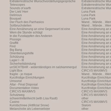
Extraterrestrische Wunschvorstellungsgespräche
Extraterrestrische W
Telescopes
(with Markus Hofer)
Extraterrestrische W
Sounds of earth
(with Markus Hofer)
Extraterrestrische W
Der Lieb´Herr
(with Markus Hofer)
Luna Park
Delirious
Luna Park
Bouquet
Luna Park
Der Fluch des Parrhasios
Wand…Wände…Wende
Sollbruchstellen
Wand…Wände…Wende
Eine Annäherung an eine Gegenwart ist eine
Eine Annäherung an e
Annäherung an eine Ann
Wem die Stunde schlägt
Annäherung an eine 
Eine Annäherung an e
In die Fusstappfen des Anderen
Vergangenheit ist ei
Annäherung an eine 
Eine Annäherung an e
Pisssign
Vergangenheit ist ei
Annäherung
Eine Annäherung an e
Graffiti
Annäherung an eine 
Eine Annäherung an e
Find
Vergangenheit ist ei
Annäherung an eine 
Eine Annäherung an e
Big Bang
Vergangenheit ist ei
Annäherung an eine 
Eine Annäherung an e
Orientierungshilfe
Vergangenheit ist ei
Annäherung an eine 
Eine Annäherung an e
Schützung
Vergangenheit ist ei
Annäherung an eine 
Eine Annäherung an e
Lager I - III
Vergangenheit ist ei
Annäherung an eine 
Eine Annäherung an e
Sicherheitsbindung
Vergangenheit ist ei
Annäherung an eine 
Eine Annäherung an e
unSICHTBAR - widerständiges im salzkammergut
Vergangenheit ist ei
Annäherung an eine 
Eine Annäherung an e
Light Box
Vergangenheit ist ei
Annäherung
CIRCVS MAXIMVS
fragile - je risque
Wand…Wände…Wende
Kurzfristige Einrichtungen
Kurzfristige Einrichtu
Umsonst
Kurzfristige Einrichtu
Altar - Final Disposal
Kurzfristige Einrichtu
Documentation Video
Kurzfristige Einrichtu
CIRCVS MAXIMVS
CIRCVS MAXIMVS
Schutzweg
CIRCVS MAXIMVS
schwer/mittel/leicht (with Lisa Rastl)
other
Casino
CIRCVS MAXIMVS
Kunstschnee (Artificial Snow)
Slalom
Melancholie als Lebenselixier
other