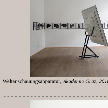
Weltanschauungsapparatur
, Akademie Graz, 20
-----------
----------------
---------------------------