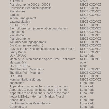
ALLOVER
other
Planetographie 00001 - 00003
NEOΣ KOΣMOΣ
Universelle Beobachtungsstelle
NEOΣ KOΣMOΣ
Planetothek
NEOΣ KOΣMOΣ
Bauteil
NEOΣ KOΣMOΣ
In den Sand gesetzt
other
Laterna Magica
NEOΣ KOΣMOΣ
SHOOT BACK
NEOΣ KOΣMOΣ
Sternbildgrenzen (constellation boundaries)
NEOΣ KOΣMOΣ
Planetomat
NEOΣ KOΣMOΣ
Planetomat
NEOΣ KOΣMOΣ
Planetographie
NEOΣ KOΣMOΣ
Weltanschauungsapparatur
NEOΣ KOΣMOΣ
Die Kimm (mare vostrum)
NEOΣ KOΣMOΣ
Präzession präzise fünf platonische Monate n.d.Z.
NEOΣ KOΣMOΣ
Fuzzy Depth
NEOΣ KOΣMOΣ
LUNA PARK
Luna Park
Machine to Overcome the Space Time Continuum
NEOΣ KOΣMOΣ
Meisterstück
other
FRAUENBERG
other
The Bliss Point Mountains
NEOΣ KOΣMOΣ
The Bliss Point Mountain
NEOΣ KOΣMOΣ
FESTUNG
NEOΣ KOΣMOΣ
Kommunikationsstörung
NEOΣ KOΣMOΣ
observator
Luna Park
Apparatus to observe the surface of the moon
Luna Park
Apparatus to observe the surface of the moon
Luna Park
Apparatus to observe the surface of the moon
Luna Park
heavy METALL - Hermann Markus Pressl
other
Space Junk
Luna Park
Der Himmel über Petömihályfa
Luna Park
Carte du Ciel
Luna Park