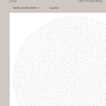
Circle
CIRCVS MAXIMVS
MARK AS FAVORITE! <
CLOSE ×