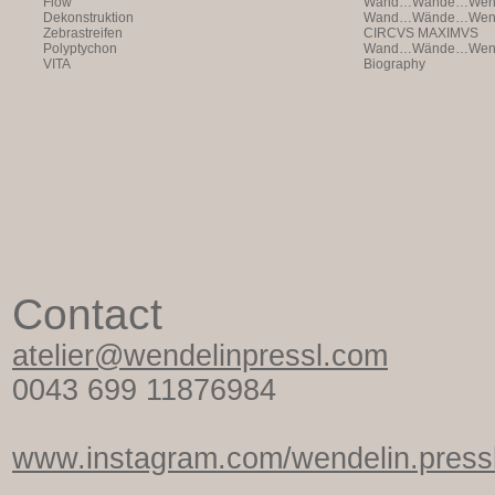
Flow
Wand…Wände…Wende
Dekonstruktion
Wand…Wände…Wende
Zebrastreifen
CIRCVS MAXIMVS
Polyptychon
Wand…Wände…Wende
VITA
Biography
Contact
atelier@wendelinpressl.com
0043 699 11876984
www.instagram.com/wendelin.pressl