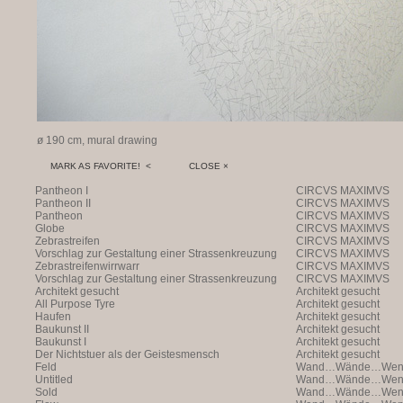
ø 190 cm, mural drawing
MARK AS FAVORITE! <
CLOSE ×
Pantheon I
CIRCVS MAXIMVS
Pantheon II
CIRCVS MAXIMVS
Pantheon
CIRCVS MAXIMVS
Globe
CIRCVS MAXIMVS
Zebrastreifen
CIRCVS MAXIMVS
Vorschlag zur Gestaltung einer Strassenkreuzung
CIRCVS MAXIMVS
Zebrastreifenwirrwarr
CIRCVS MAXIMVS
Vorschlag zur Gestaltung einer Strassenkreuzung
CIRCVS MAXIMVS
Architekt gesucht
Architekt gesucht
All Purpose Tyre
Architekt gesucht
Haufen
Architekt gesucht
Baukunst II
Architekt gesucht
Baukunst I
Architekt gesucht
Der Nichtstuer als der Geistesmensch
Architekt gesucht
Feld
Wand…Wände…Wende
Untitled
Wand…Wände…Wende
Sold
Wand…Wände…Wende