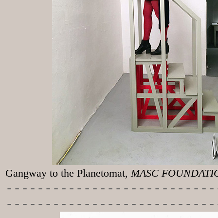
Gangway to the
Planetomat,
MASC FOUNDATION
-----------
----------------
---------------------------