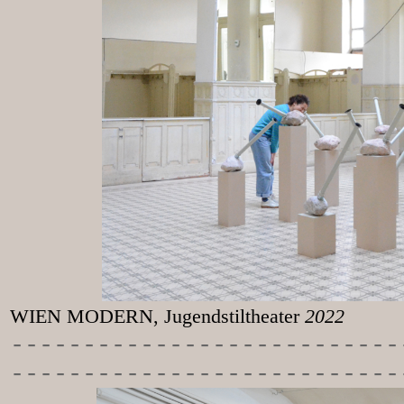
WIEN MODERN, Jugendstiltheater
2022
-----------
----------------
---------------------------