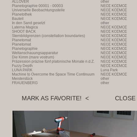
ALLOVER
other
Planetographie 00001 - 00003
NEOΣ KOΣMOΣ
Universelle Beobachtungsstelle
NEOΣ KOΣMOΣ
Planetothek
NEOΣ KOΣMOΣ
Bauteil
NEOΣ KOΣMOΣ
In den Sand gesetzt
other
Laterna Magica
NEOΣ KOΣMOΣ
SHOOT BACK
NEOΣ KOΣMOΣ
Sternbildgrenzen (constellation boundaries)
NEOΣ KOΣMOΣ
Planetomat
NEOΣ KOΣMOΣ
Planetomat
NEOΣ KOΣMOΣ
Planetographie
NEOΣ KOΣMOΣ
Weltanschauungsapparatur
NEOΣ KOΣMOΣ
Die Kimm (mare vostrum)
NEOΣ KOΣMOΣ
Präzession präzise fünf platonische Monate n.d.Z.
NEOΣ KOΣMOΣ
Fuzzy Depth
NEOΣ KOΣMOΣ
LUNA PARK
Luna Park
Machine to Overcome the Space Time Continuum
NEOΣ KOΣMOΣ
Meisterstück
other
FRAUENBERG
other
MARK AS FAVORITE! <
CLOSE 