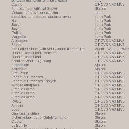
schwer/mittel/leicht (with Lisa Rastl)
other
Casino
CIRCVS MAXIMVS
Kunstschnee (Artificial Snow)
Slalom
Melancholie als Lebenselixier
other
danubius, tuna, donau, dunàrea, дүнаl
Luna Park
Hai
Luna Park
Jaws
Luna Park
Jaws
Luna Park
Flottilla
Luna Park
Margerite
Luna Park
Astrodome
CIRCVS MAXIMVS
Solaris
CIRCVS MAXIMVS
The Failed Show (with Aldo Giannotti and Edith
Wand…Wände…Wende
Payer)
Hubble Deep Field, sketches
CIRCVS MAXIMVS
Hubble Deep Field
CIRCVS MAXIMVS
Creation Work - Big Bang
CIRCVS MAXIMVS
Schneefeld
Slalom
Astronaut
Slalom
Circulation
CIRCVS MAXIMVS
Panem et Circenses
CIRCVS MAXIMVS
Panem et Circenses Triptych
CIRCVS MAXIMVS
Winged Altarpiece
CIRCVS MAXIMVS
Circo Massimo
CIRCVS MAXIMVS
Circo Massimo
CIRCVS MAXIMVS
Circo Massimo
CIRCVS MAXIMVS
RACE
CIRCVS MAXIMVS
Airlines
CIRCVS MAXIMVS
Loop
CIRCVS MAXIMVS
Gebirgsansichten
Slalom
Sicherheitsbindung (Safety Binding)
Slalom
Cluster
Slalom
Luftschiffe
Slalom