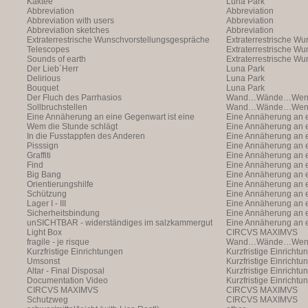
Kaktee
Luna Park
Abbreviation
Abbreviation
Abbreviation with users
Abbreviation
Abbreviation sketches
Abbreviation
Extraterrestrische Wunschvorstellungsgespräche
Extraterrestrische W
Telescopes
(with Markus Hofer)
Extraterrestrische W
Sounds of earth
(with Markus Hofer)
Extraterrestrische W
Der Lieb´Herr
(with Markus Hofer)
Luna Park
Delirious
Luna Park
Bouquet
Luna Park
Der Fluch des Parrhasios
Wand…Wände…Wende
Sollbruchstellen
Wand…Wände…Wende
Eine Annäherung an eine Gegenwart ist eine
Eine Annäherung an e
Annäherung an eine Ann
Wem die Stunde schlägt
Annäherung an eine 
Eine Annäherung an e
In die Fusstappfen des Anderen
Vergangenheit ist ei
Annäherung an eine 
Eine Annäherung an e
Pisssign
Vergangenheit ist ei
Annäherung
Eine Annäherung an e
Graffiti
Annäherung an eine 
Eine Annäherung an e
Find
Vergangenheit ist ei
Annäherung an eine 
Eine Annäherung an e
Big Bang
Vergangenheit ist ei
Annäherung an eine 
Eine Annäherung an e
Orientierungshilfe
Vergangenheit ist ei
Annäherung an eine 
Eine Annäherung an e
Schützung
Vergangenheit ist ei
Annäherung an eine 
Eine Annäherung an e
Lager I - III
Vergangenheit ist ei
Annäherung an eine 
Eine Annäherung an e
Sicherheitsbindung
Vergangenheit ist ei
Annäherung an eine 
Eine Annäherung an e
unSICHTBAR - widerständiges im salzkammergut
Vergangenheit ist ei
Annäherung an eine 
Eine Annäherung an e
Light Box
Vergangenheit ist ei
Annäherung
CIRCVS MAXIMVS
fragile - je risque
Wand…Wände…Wende
Kurzfristige Einrichtungen
Kurzfristige Einrichtu
Umsonst
Kurzfristige Einrichtu
Altar - Final Disposal
Kurzfristige Einrichtu
Documentation Video
Kurzfristige Einrichtu
CIRCVS MAXIMVS
CIRCVS MAXIMVS
Schutzweg
CIRCVS MAXIMVS