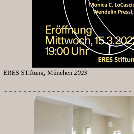
ERES STiftung, München
2023
-----------
----------------
---------------------------