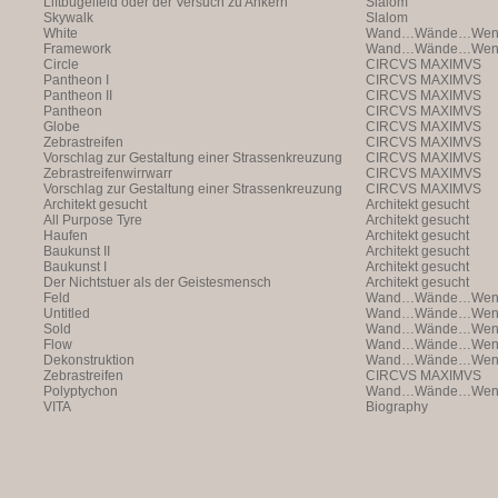
Liftbügelfeld oder der Versuch zu Ankern
Slalom
Skywalk
Slalom
White
Wand…Wände…Wende
Framework
Wand…Wände…Wende
Circle
CIRCVS MAXIMVS
Pantheon I
CIRCVS MAXIMVS
Pantheon II
CIRCVS MAXIMVS
Pantheon
CIRCVS MAXIMVS
Globe
CIRCVS MAXIMVS
Zebrastreifen
CIRCVS MAXIMVS
Vorschlag zur Gestaltung einer Strassenkreuzung
CIRCVS MAXIMVS
Zebrastreifenwirrwarr
CIRCVS MAXIMVS
Vorschlag zur Gestaltung einer Strassenkreuzung
CIRCVS MAXIMVS
Architekt gesucht
Architekt gesucht
All Purpose Tyre
Architekt gesucht
Haufen
Architekt gesucht
Baukunst II
Architekt gesucht
Baukunst I
Architekt gesucht
Der Nichtstuer als der Geistesmensch
Architekt gesucht
Feld
Wand…Wände…Wende
Untitled
Wand…Wände…Wende
Sold
Wand…Wände…Wende
Flow
Wand…Wände…Wende
Dekonstruktion
Wand…Wände…Wende
Zebrastreifen
CIRCVS MAXIMVS
Polyptychon
Wand…Wände…Wende
VITA
Biography