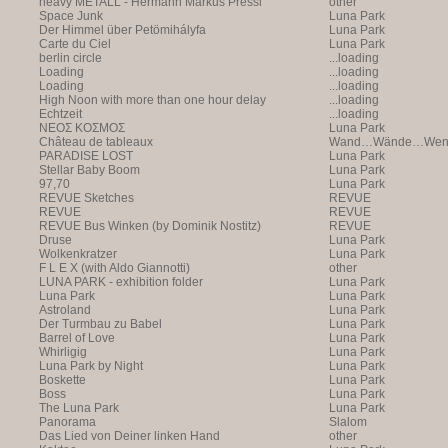
heavy METALL - Hermann Markus Pressl
other
Space Junk
Luna Park
Der Himmel über Petömihályfa
Luna Park
Carte du Ciel
Luna Park
berlin circle
...loading
Loading
...loading
Loading
...loading
High Noon with more than one hour delay
...loading
Echtzeit
...loading
NEOΣ KOΣMOΣ
Luna Park
Château de tableaux
Wand…Wände…Wende
PARADISE LOST
Luna Park
Stellar Baby Boom
Luna Park
97,70
Luna Park
REVUE Sketches
REVUE
REVUE
REVUE
REVUE Bus Winken (by Dominik Nostitz)
REVUE
Druse
Luna Park
Wolkenkratzer
Luna Park
F L E X (with Aldo Giannotti)
other
LUNA PARK - exhibition folder
Luna Park
Luna Park
Luna Park
Astroland
Luna Park
Der Turmbau zu Babel
Luna Park
Barrel of Love
Luna Park
Whirligig
Luna Park
Luna Park by Night
Luna Park
Boskette
Luna Park
Boss
Luna Park
The Luna Park
Luna Park
Panorama
Slalom
Das Lied von Deiner linken Hand
other