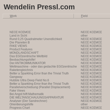
Wendelin Pressl.com
W
ork
F
ield
NEOΣ KOΣMOΣ
NEOΣ KOΣMOΣ
Land in Sicht
other
Rund 0,25 Quadratmeter Unendlichkeit
NEOΣ KOΣMOΣ
Die Planeten B
NEOΣ KOΣMOΣ
FAKE VIEWS
NEOΣ KOΣMOΣ
Product Features
NEOΣ KOΣMOΣ
MONDLANDSCHAFT
NEOΣ KOΣMOΣ
Das EGOzentrische Weltbild
NEOΣ KOΣMOΣ
Beobachtungshilfe!
NEOΣ KOΣMOΣ
Der ANTIKOMMUNIKATOR
NEOΣ KOΣMOΣ
Weltmaschine - oder das gedachte EGOzentrische
NEOΣ KOΣMOΣ
Weltbild
Raketengleichnis
NEOΣ KOΣMOΣ
Better a Sparkling Error than the Trivial Truth
NEOΣ KOΣMOΣ
Gangway
NEOΣ KOΣMOΣ
Hubble Ultra Deep Field No.6
NEOΣ KOΣMOΣ
Better a Sparkling Error than the Trivial Truth
NEOΣ KOΣMOΣ
Parallelverschiebung (Parallel Displacement)
NEOΣ KOΣMOΣ
Fake Views
NEOΣ KOΣMOΣ
Bei Angst hilft Mathematik
NEOΣ KOΣMOΣ
DIE WELTANSCHAUUNGSAPPARATUR
NEOΣ KOΣMOΣ
Analyser (Der Sandrechner)
NEOΣ KOΣMOΣ
Orientierungshilfe
other
Progress Chart
NEOΣ KOΣMOΣ