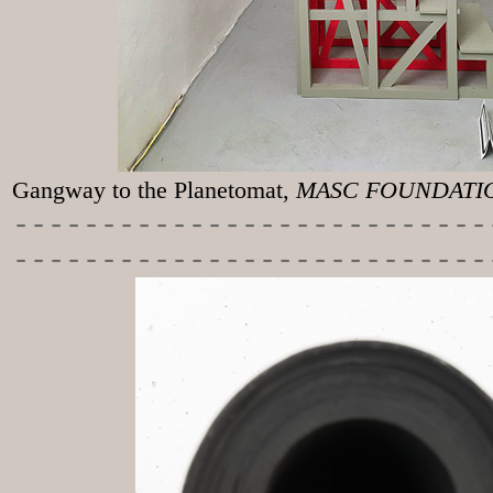
Gangway to the
Planetomat,
MASC FOUNDATION
-----------
----------------
---------------------------