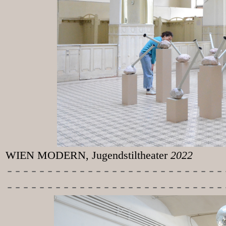
WIEN MODERN, Jugendstiltheater
2022
-----------
----------------
---------------------------