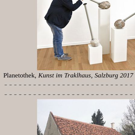
Planetothek
, Kunst im T
-----------
----------------
---------------------------