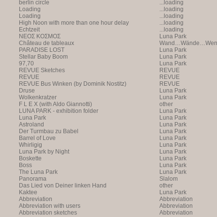
berlin circle
...loading
Loading
...loading
Loading
...loading
High Noon with more than one hour delay
...loading
Echtzeit
...loading
NEOΣ KOΣMOΣ
Luna Park
Château de tableaux
Wand…Wände…Wende
PARADISE LOST
Luna Park
Stellar Baby Boom
Luna Park
97,70
Luna Park
REVUE Sketches
REVUE
REVUE
REVUE
REVUE Bus Winken (by Dominik Nostitz)
REVUE
Druse
Luna Park
Wolkenkratzer
Luna Park
F L E X (with Aldo Giannotti)
other
LUNA PARK - exhibition folder
Luna Park
Luna Park
Luna Park
Astroland
Luna Park
Der Turmbau zu Babel
Luna Park
Barrel of Love
Luna Park
Whirligig
Luna Park
Luna Park by Night
Luna Park
Boskette
Luna Park
Boss
Luna Park
The Luna Park
Luna Park
Panorama
Slalom
Das Lied von Deiner linken Hand
other
Kaktee
Luna Park
Abbreviation
Abbreviation
Abbreviation with users
Abbreviation
Abbreviation sketches
Abbreviation