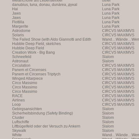
Melancholie als Lebenselixier
other
danubius, tuna, donau, dunàrea, дүнаl
Luna Park
Hai
Luna Park
Jaws
Luna Park
Jaws
Luna Park
Flottilla
Luna Park
Margerite
Luna Park
Astrodome
CIRCVS MAXIMVS
Solaris
CIRCVS MAXIMVS
The Failed Show (with Aldo Giannotti and Edith
Wand…Wände…Wende
Payer)
Hubble Deep Field, sketches
CIRCVS MAXIMVS
Hubble Deep Field
CIRCVS MAXIMVS
Creation Work - Big Bang
CIRCVS MAXIMVS
Schneefeld
Slalom
Astronaut
Slalom
Circulation
CIRCVS MAXIMVS
Panem et Circenses
CIRCVS MAXIMVS
Panem et Circenses Triptych
CIRCVS MAXIMVS
Winged Altarpiece
CIRCVS MAXIMVS
Circo Massimo
CIRCVS MAXIMVS
Circo Massimo
CIRCVS MAXIMVS
Circo Massimo
CIRCVS MAXIMVS
RACE
CIRCVS MAXIMVS
Airlines
CIRCVS MAXIMVS
Loop
CIRCVS MAXIMVS
Gebirgsansichten
Slalom
Sicherheitsbindung (Safety Binding)
Slalom
Cluster
Slalom
Luftschiffe
Slalom
Liftbügelfeld oder der Versuch zu Ankern
Slalom
Skywalk
Slalom
White
Wand…Wände…Wende