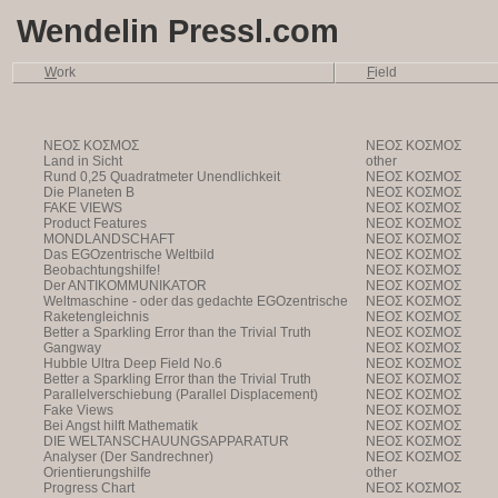
Wendelin Pressl.com
W
ork
F
ield
NEOΣ KOΣMOΣ
NEOΣ KOΣMOΣ
Land in Sicht
other
Rund 0,25 Quadratmeter Unendlichkeit
NEOΣ KOΣMOΣ
Die Planeten B
NEOΣ KOΣMOΣ
FAKE VIEWS
NEOΣ KOΣMOΣ
Product Features
NEOΣ KOΣMOΣ
MONDLANDSCHAFT
NEOΣ KOΣMOΣ
Das EGOzentrische Weltbild
NEOΣ KOΣMOΣ
Beobachtungshilfe!
NEOΣ KOΣMOΣ
Der ANTIKOMMUNIKATOR
NEOΣ KOΣMOΣ
Weltmaschine - oder das gedachte EGOzentrische
NEOΣ KOΣMOΣ
Weltbild
Raketengleichnis
NEOΣ KOΣMOΣ
Better a Sparkling Error than the Trivial Truth
NEOΣ KOΣMOΣ
Gangway
NEOΣ KOΣMOΣ
Hubble Ultra Deep Field No.6
NEOΣ KOΣMOΣ
Better a Sparkling Error than the Trivial Truth
NEOΣ KOΣMOΣ
Parallelverschiebung (Parallel Displacement)
NEOΣ KOΣMOΣ
Fake Views
NEOΣ KOΣMOΣ
Bei Angst hilft Mathematik
NEOΣ KOΣMOΣ
DIE WELTANSCHAUUNGSAPPARATUR
NEOΣ KOΣMOΣ
Analyser (Der Sandrechner)
NEOΣ KOΣMOΣ
Orientierungshilfe
other
Progress Chart
NEOΣ KOΣMOΣ