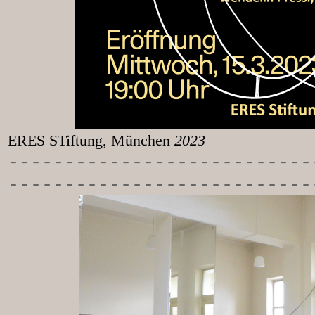
ERES STiftung, München
2023
-----------
----------------
---------------------------