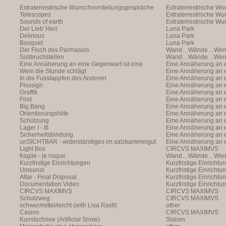
Extraterrestrische Wunschvorstellungsgespräche
Extraterrestrische W
Telescopes
(with Markus Hofer)
Extraterrestrische W
Sounds of earth
(with Markus Hofer)
Extraterrestrische W
Der Lieb´Herr
(with Markus Hofer)
Luna Park
Delirious
Luna Park
Bouquet
Luna Park
Der Fluch des Parrhasios
Wand…Wände…Wende
Sollbruchstellen
Wand…Wände…Wende
Eine Annäherung an eine Gegenwart ist eine
Eine Annäherung an e
Annäherung an eine Ann
Wem die Stunde schlägt
Annäherung an eine 
Eine Annäherung an e
In die Fusstappfen des Anderen
Vergangenheit ist ei
Annäherung an eine 
Eine Annäherung an e
Pisssign
Vergangenheit ist ei
Annäherung
Eine Annäherung an e
Graffiti
Annäherung an eine 
Eine Annäherung an e
Find
Vergangenheit ist ei
Annäherung an eine 
Eine Annäherung an e
Big Bang
Vergangenheit ist ei
Annäherung an eine 
Eine Annäherung an e
Orientierungshilfe
Vergangenheit ist ei
Annäherung an eine 
Eine Annäherung an e
Schützung
Vergangenheit ist ei
Annäherung an eine 
Eine Annäherung an e
Lager I - III
Vergangenheit ist ei
Annäherung an eine 
Eine Annäherung an e
Sicherheitsbindung
Vergangenheit ist ei
Annäherung an eine 
Eine Annäherung an e
unSICHTBAR - widerständiges im salzkammergut
Vergangenheit ist ei
Annäherung an eine 
Eine Annäherung an e
Light Box
Vergangenheit ist ei
Annäherung
CIRCVS MAXIMVS
fragile - je risque
Wand…Wände…Wende
Kurzfristige Einrichtungen
Kurzfristige Einrichtu
Umsonst
Kurzfristige Einrichtu
Altar - Final Disposal
Kurzfristige Einrichtu
Documentation Video
Kurzfristige Einrichtu
CIRCVS MAXIMVS
CIRCVS MAXIMVS
Schutzweg
CIRCVS MAXIMVS
schwer/mittel/leicht (with Lisa Rastl)
other
Casino
CIRCVS MAXIMVS
Kunstschnee (Artificial Snow)
Slalom