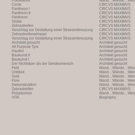
Framework
Wand…Wände…Wende
Circle
CIRCVS MAXIMVS
Pantheon I
CIRCVS MAXIMVS
Pantheon II
CIRCVS MAXIMVS
Pantheon
CIRCVS MAXIMVS
Globe
CIRCVS MAXIMVS
Zebrastreifen
CIRCVS MAXIMVS
Vorschlag zur Gestaltung einer Strassenkreuzung
CIRCVS MAXIMVS
Zebrastreifenwirrwarr
CIRCVS MAXIMVS
Vorschlag zur Gestaltung einer Strassenkreuzung
CIRCVS MAXIMVS
Architekt gesucht
Architekt gesucht
All Purpose Tyre
Architekt gesucht
Haufen
Architekt gesucht
Baukunst II
Architekt gesucht
Baukunst I
Architekt gesucht
Der Nichtstuer als der Geistesmensch
Architekt gesucht
Feld
Wand…Wände…Wende
Untitled
Wand…Wände…Wende
Sold
Wand…Wände…Wende
Flow
Wand…Wände…Wende
Dekonstruktion
Wand…Wände…Wende
Zebrastreifen
CIRCVS MAXIMVS
Polyptychon
Wand…Wände…Wende
VITA
Biography