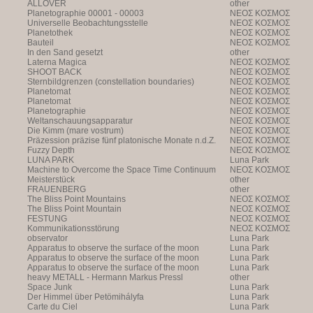
ALLOVER
other
Planetographie 00001 - 00003
NEOΣ KOΣMOΣ
Universelle Beobachtungsstelle
NEOΣ KOΣMOΣ
Planetothek
NEOΣ KOΣMOΣ
Bauteil
NEOΣ KOΣMOΣ
In den Sand gesetzt
other
Laterna Magica
NEOΣ KOΣMOΣ
SHOOT BACK
NEOΣ KOΣMOΣ
Sternbildgrenzen (constellation boundaries)
NEOΣ KOΣMOΣ
Planetomat
NEOΣ KOΣMOΣ
Planetomat
NEOΣ KOΣMOΣ
Planetographie
NEOΣ KOΣMOΣ
Weltanschauungsapparatur
NEOΣ KOΣMOΣ
Die Kimm (mare vostrum)
NEOΣ KOΣMOΣ
Präzession präzise fünf platonische Monate n.d.Z.
NEOΣ KOΣMOΣ
Fuzzy Depth
NEOΣ KOΣMOΣ
LUNA PARK
Luna Park
Machine to Overcome the Space Time Continuum
NEOΣ KOΣMOΣ
Meisterstück
other
FRAUENBERG
other
The Bliss Point Mountains
NEOΣ KOΣMOΣ
The Bliss Point Mountain
NEOΣ KOΣMOΣ
FESTUNG
NEOΣ KOΣMOΣ
Kommunikationsstörung
NEOΣ KOΣMOΣ
observator
Luna Park
Apparatus to observe the surface of the moon
Luna Park
Apparatus to observe the surface of the moon
Luna Park
Apparatus to observe the surface of the moon
Luna Park
heavy METALL - Hermann Markus Pressl
other
Space Junk
Luna Park
Der Himmel über Petömihályfa
Luna Park
Carte du Ciel
Luna Park