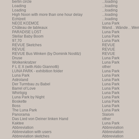
berlin circle
...loading
Loading
...loading
Loading
...loading
High Noon with more than one hour delay
...loading
Echtzeit
...loading
NEOΣ KOΣMOΣ
Luna Park
Château de tableaux
Wand…Wände…Wende
PARADISE LOST
Luna Park
Stellar Baby Boom
Luna Park
97,70
Luna Park
REVUE Sketches
REVUE
REVUE
REVUE
REVUE Bus Winken (by Dominik Nostitz)
REVUE
Druse
Luna Park
Wolkenkratzer
Luna Park
F L E X (with Aldo Giannotti)
other
LUNA PARK - exhibition folder
Luna Park
Luna Park
Luna Park
Astroland
Luna Park
Der Turmbau zu Babel
Luna Park
Barrel of Love
Luna Park
Whirligig
Luna Park
Luna Park by Night
Luna Park
Boskette
Luna Park
Boss
Luna Park
The Luna Park
Luna Park
Panorama
Slalom
Das Lied von Deiner linken Hand
other
Kaktee
Luna Park
Abbreviation
Abbreviation
Abbreviation with users
Abbreviation
Abbreviation sketches
Abbreviation