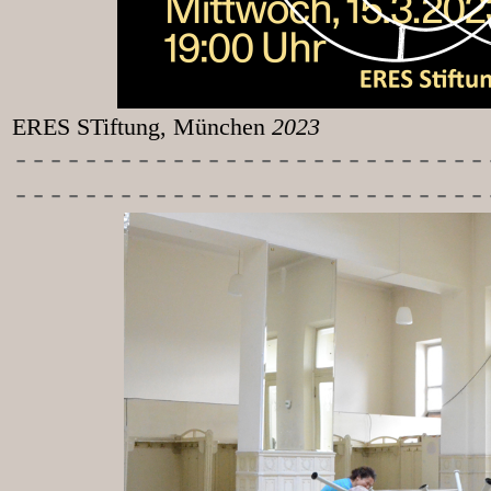
ERES STiftung, München
2023
-----------
----------------
---------------------------