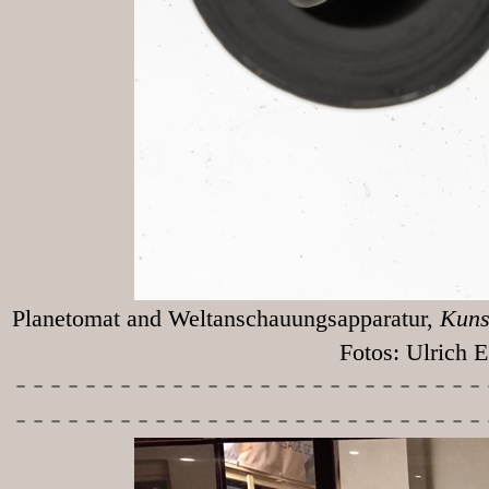
Planetomat and Weltanschauungsapparatur,
Kunst
Fotos: Ulrich Egg
-----------
----------------
---------------------------