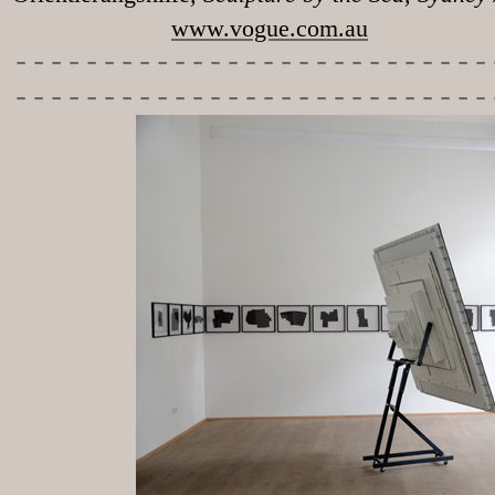
www.vogue.com.au
-----------
----------------
---------------------------