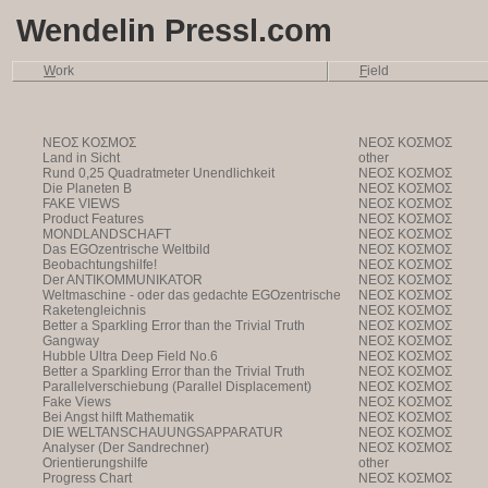
Wendelin Pressl.com
W
ork
F
ield
NEOΣ KOΣMOΣ
NEOΣ KOΣMOΣ
Land in Sicht
other
Rund 0,25 Quadratmeter Unendlichkeit
NEOΣ KOΣMOΣ
Die Planeten B
NEOΣ KOΣMOΣ
FAKE VIEWS
NEOΣ KOΣMOΣ
Product Features
NEOΣ KOΣMOΣ
MONDLANDSCHAFT
NEOΣ KOΣMOΣ
Das EGOzentrische Weltbild
NEOΣ KOΣMOΣ
Beobachtungshilfe!
NEOΣ KOΣMOΣ
Der ANTIKOMMUNIKATOR
NEOΣ KOΣMOΣ
Weltmaschine - oder das gedachte EGOzentrische
NEOΣ KOΣMOΣ
Weltbild
Raketengleichnis
NEOΣ KOΣMOΣ
Better a Sparkling Error than the Trivial Truth
NEOΣ KOΣMOΣ
Gangway
NEOΣ KOΣMOΣ
Hubble Ultra Deep Field No.6
NEOΣ KOΣMOΣ
Better a Sparkling Error than the Trivial Truth
NEOΣ KOΣMOΣ
Parallelverschiebung (Parallel Displacement)
NEOΣ KOΣMOΣ
Fake Views
NEOΣ KOΣMOΣ
Bei Angst hilft Mathematik
NEOΣ KOΣMOΣ
DIE WELTANSCHAUUNGSAPPARATUR
NEOΣ KOΣMOΣ
Analyser (Der Sandrechner)
NEOΣ KOΣMOΣ
Orientierungshilfe
other
Progress Chart
NEOΣ KOΣMOΣ