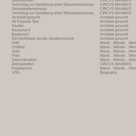
Zebrastreifen
CIRCVS MAXIMVS
Vorschlag zur Gestaltung einer Strassenkreuzung
CIRCVS MAXIMVS
Zebrastreifenwirrwarr
CIRCVS MAXIMVS
Vorschlag zur Gestaltung einer Strassenkreuzung
CIRCVS MAXIMVS
Architekt gesucht
Architekt gesucht
All Purpose Tyre
Architekt gesucht
Haufen
Architekt gesucht
Baukunst II
Architekt gesucht
Baukunst I
Architekt gesucht
Der Nichtstuer als der Geistesmensch
Architekt gesucht
Feld
Wand…Wände…Wende
Untitled
Wand…Wände…Wende
Sold
Wand…Wände…Wende
Flow
Wand…Wände…Wende
Dekonstruktion
Wand…Wände…Wende
Zebrastreifen
CIRCVS MAXIMVS
Polyptychon
Wand…Wände…Wende
VITA
Biography