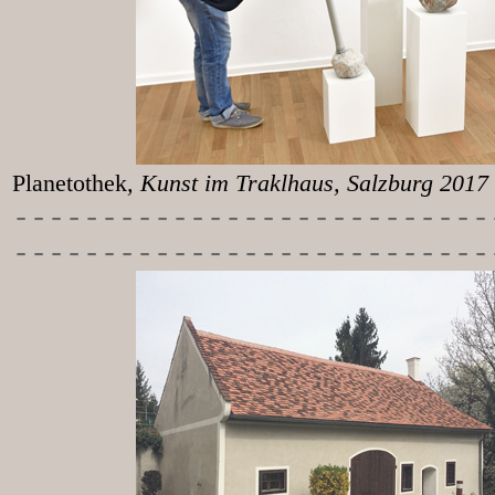
Planetothek
, Kunst im T
-----------
----------------
---------------------------