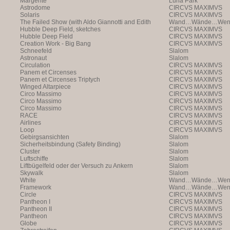
Margerite
Luna Park
Astrodome
CIRCVS MAXIMVS
Solaris
CIRCVS MAXIMVS
The Failed Show (with Aldo Giannotti and Edith
Wand…Wände…Wende
Payer)
Hubble Deep Field, sketches
CIRCVS MAXIMVS
Hubble Deep Field
CIRCVS MAXIMVS
Creation Work - Big Bang
CIRCVS MAXIMVS
Schneefeld
Slalom
Astronaut
Slalom
Circulation
CIRCVS MAXIMVS
Panem et Circenses
CIRCVS MAXIMVS
Panem et Circenses Triptych
CIRCVS MAXIMVS
Winged Altarpiece
CIRCVS MAXIMVS
Circo Massimo
CIRCVS MAXIMVS
Circo Massimo
CIRCVS MAXIMVS
Circo Massimo
CIRCVS MAXIMVS
RACE
CIRCVS MAXIMVS
Airlines
CIRCVS MAXIMVS
Loop
CIRCVS MAXIMVS
Gebirgsansichten
Slalom
Sicherheitsbindung (Safety Binding)
Slalom
Cluster
Slalom
Luftschiffe
Slalom
Liftbügelfeld oder der Versuch zu Ankern
Slalom
Skywalk
Slalom
White
Wand…Wände…Wende
Framework
Wand…Wände…Wende
Circle
CIRCVS MAXIMVS
Pantheon I
CIRCVS MAXIMVS
Pantheon II
CIRCVS MAXIMVS
Pantheon
CIRCVS MAXIMVS
Globe
CIRCVS MAXIMVS