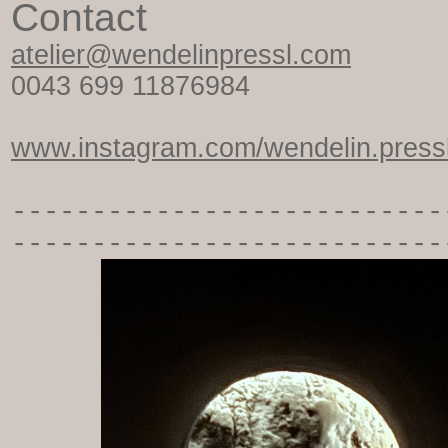
Contact
atelier@wendelinpressl.com
0043 699 11876984
www.instagram.com/wendelin.pressl
-----------
----------------
---------------------------