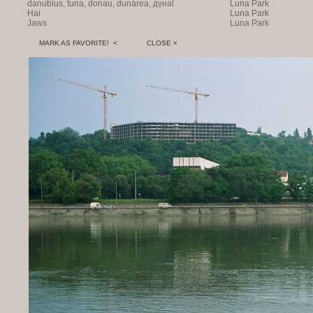
danubius, tuna, donau, dunàrea, дүнаl
Luna Park
Hai
Luna Park
Jaws
Luna Park
MARK AS FAVORITE! <
CLOSE ×