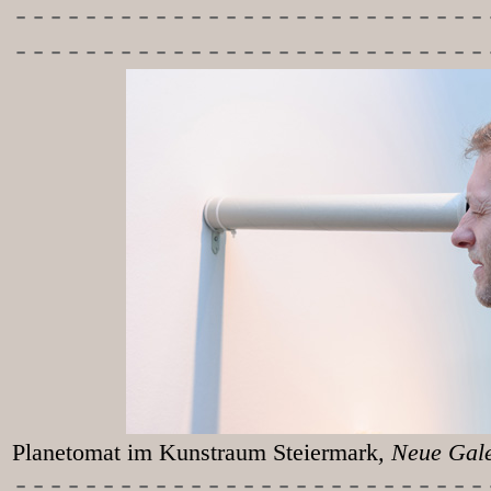
-----------
----------------
---------------------------
Planetomat im Kunstraum Steiermark
, Neu
-----------
----------------