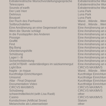
Extraterrestrische Wunschvorstellungsgespräche
Extraterrestrische W
Telescopes
(with Markus Hofer)
Extraterrestrische W
Sounds of earth
(with Markus Hofer)
Extraterrestrische W
Der Lieb´Herr
(with Markus Hofer)
Luna Park
Delirious
Luna Park
Bouquet
Luna Park
Der Fluch des Parrhasios
Wand…Wände…Wende
Sollbruchstellen
Wand…Wände…Wende
Eine Annäherung an eine Gegenwart ist eine
Eine Annäherung an e
Annäherung an eine Ann
Wem die Stunde schlägt
Annäherung an eine 
Eine Annäherung an e
In die Fusstappfen des Anderen
Vergangenheit ist ei
Annäherung an eine 
Eine Annäherung an e
Pisssign
Vergangenheit ist ei
Annäherung
Eine Annäherung an e
Graffiti
Annäherung an eine 
Eine Annäherung an e
Find
Vergangenheit ist ei
Annäherung an eine 
Eine Annäherung an e
Big Bang
Vergangenheit ist ei
Annäherung an eine 
Eine Annäherung an e
Orientierungshilfe
Vergangenheit ist ei
Annäherung an eine 
Eine Annäherung an e
Schützung
Vergangenheit ist ei
Annäherung an eine 
Eine Annäherung an e
Lager I - III
Vergangenheit ist ei
Annäherung an eine 
Eine Annäherung an e
Sicherheitsbindung
Vergangenheit ist ei
Annäherung an eine 
Eine Annäherung an e
unSICHTBAR - widerständiges im salzkammergut
Vergangenheit ist ei
Annäherung an eine 
Eine Annäherung an e
Light Box
Vergangenheit ist ei
Annäherung
CIRCVS MAXIMVS
fragile - je risque
Wand…Wände…Wende
Kurzfristige Einrichtungen
Kurzfristige Einrichtu
Umsonst
Kurzfristige Einrichtu
Altar - Final Disposal
Kurzfristige Einrichtu
Documentation Video
Kurzfristige Einrichtu
CIRCVS MAXIMVS
CIRCVS MAXIMVS
Schutzweg
CIRCVS MAXIMVS
schwer/mittel/leicht (with Lisa Rastl)
other
Casino
CIRCVS MAXIMVS
Kunstschnee (Artificial Snow)
Slalom
Melancholie als Lebenselixier
other