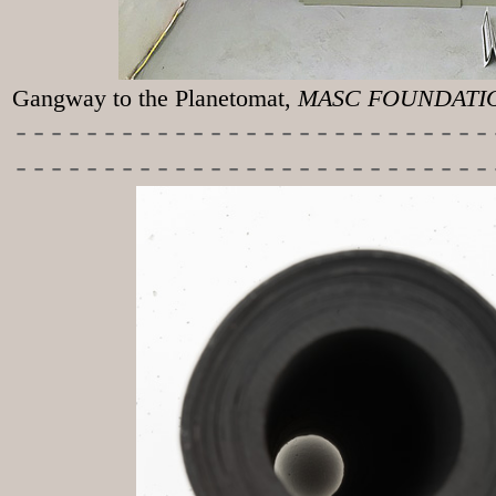
Gangway to the
Planetomat,
MASC FOUNDATION
-----------
----------------
---------------------------