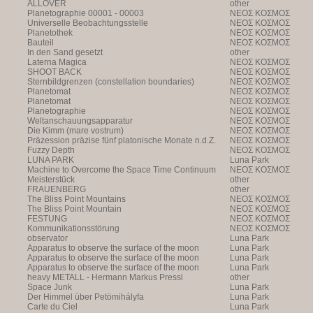
ALLOVER
other
Planetographie 00001 - 00003
NEOΣ KOΣMOΣ
Universelle Beobachtungsstelle
NEOΣ KOΣMOΣ
Planetothek
NEOΣ KOΣMOΣ
Bauteil
NEOΣ KOΣMOΣ
In den Sand gesetzt
other
Laterna Magica
NEOΣ KOΣMOΣ
SHOOT BACK
NEOΣ KOΣMOΣ
Sternbildgrenzen (constellation boundaries)
NEOΣ KOΣMOΣ
Planetomat
NEOΣ KOΣMOΣ
Planetomat
NEOΣ KOΣMOΣ
Planetographie
NEOΣ KOΣMOΣ
Weltanschauungsapparatur
NEOΣ KOΣMOΣ
Die Kimm (mare vostrum)
NEOΣ KOΣMOΣ
Präzession präzise fünf platonische Monate n.d.Z.
NEOΣ KOΣMOΣ
Fuzzy Depth
NEOΣ KOΣMOΣ
LUNA PARK
Luna Park
Machine to Overcome the Space Time Continuum
NEOΣ KOΣMOΣ
Meisterstück
other
FRAUENBERG
other
The Bliss Point Mountains
NEOΣ KOΣMOΣ
The Bliss Point Mountain
NEOΣ KOΣMOΣ
FESTUNG
NEOΣ KOΣMOΣ
Kommunikationsstörung
NEOΣ KOΣMOΣ
observator
Luna Park
Apparatus to observe the surface of the moon
Luna Park
Apparatus to observe the surface of the moon
Luna Park
Apparatus to observe the surface of the moon
Luna Park
heavy METALL - Hermann Markus Pressl
other
Space Junk
Luna Park
Der Himmel über Petömihályfa
Luna Park
Carte du Ciel
Luna Park