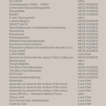
ALLOVER
other
Planetographie 00001 - 00003
NEOΣ KOΣMOΣ
Universelle Beobachtungsstelle
NEOΣ KOΣMOΣ
Planetothek
NEOΣ KOΣMOΣ
Bauteil
NEOΣ KOΣMOΣ
In den Sand gesetzt
other
Laterna Magica
NEOΣ KOΣMOΣ
SHOOT BACK
NEOΣ KOΣMOΣ
Sternbildgrenzen (constellation boundaries)
NEOΣ KOΣMOΣ
Planetomat
NEOΣ KOΣMOΣ
Planetomat
NEOΣ KOΣMOΣ
Planetographie
NEOΣ KOΣMOΣ
Weltanschauungsapparatur
NEOΣ KOΣMOΣ
Die Kimm (mare vostrum)
NEOΣ KOΣMOΣ
Präzession präzise fünf platonische Monate n.d.Z.
NEOΣ KOΣMOΣ
Fuzzy Depth
NEOΣ KOΣMOΣ
LUNA PARK
Luna Park
Machine to Overcome the Space Time Continuum
NEOΣ KOΣMOΣ
Meisterstück
other
FRAUENBERG
other
The Bliss Point Mountains
NEOΣ KOΣMOΣ
The Bliss Point Mountain
NEOΣ KOΣMOΣ
FESTUNG
NEOΣ KOΣMOΣ
Kommunikationsstörung
NEOΣ KOΣMOΣ
observator
Luna Park
Apparatus to observe the surface of the moon
Luna Park
Apparatus to observe the surface of the moon
Luna Park
Apparatus to observe the surface of the moon
Luna Park
heavy METALL - Hermann Markus Pressl
other
Space Junk
Luna Park
Der Himmel über Petömihályfa
Luna Park
Carte du Ciel
Luna Park