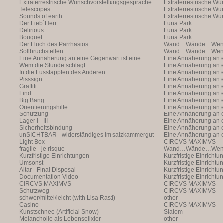
Extraterrestrische Wunschvorstellungsgespräche
Extraterrestrische W
Telescopes
(with Markus Hofer)
Extraterrestrische W
Sounds of earth
(with Markus Hofer)
Extraterrestrische W
Der Lieb´Herr
(with Markus Hofer)
Luna Park
Delirious
Luna Park
Bouquet
Luna Park
Der Fluch des Parrhasios
Wand…Wände…Wende
Sollbruchstellen
Wand…Wände…Wende
Eine Annäherung an eine Gegenwart ist eine
Eine Annäherung an e
Annäherung an eine Ann
Wem die Stunde schlägt
Annäherung an eine 
Eine Annäherung an e
In die Fusstappfen des Anderen
Vergangenheit ist ei
Annäherung an eine 
Eine Annäherung an e
Pisssign
Vergangenheit ist ei
Annäherung
Eine Annäherung an e
Graffiti
Annäherung an eine 
Eine Annäherung an e
Find
Vergangenheit ist ei
Annäherung an eine 
Eine Annäherung an e
Big Bang
Vergangenheit ist ei
Annäherung an eine 
Eine Annäherung an e
Orientierungshilfe
Vergangenheit ist ei
Annäherung an eine 
Eine Annäherung an e
Schützung
Vergangenheit ist ei
Annäherung an eine 
Eine Annäherung an e
Lager I - III
Vergangenheit ist ei
Annäherung an eine 
Eine Annäherung an e
Sicherheitsbindung
Vergangenheit ist ei
Annäherung an eine 
Eine Annäherung an e
unSICHTBAR - widerständiges im salzkammergut
Vergangenheit ist ei
Annäherung an eine 
Eine Annäherung an e
Light Box
Vergangenheit ist ei
Annäherung
CIRCVS MAXIMVS
fragile - je risque
Wand…Wände…Wende
Kurzfristige Einrichtungen
Kurzfristige Einrichtu
Umsonst
Kurzfristige Einrichtu
Altar - Final Disposal
Kurzfristige Einrichtu
Documentation Video
Kurzfristige Einrichtu
CIRCVS MAXIMVS
CIRCVS MAXIMVS
Schutzweg
CIRCVS MAXIMVS
schwer/mittel/leicht (with Lisa Rastl)
other
Casino
CIRCVS MAXIMVS
Kunstschnee (Artificial Snow)
Slalom
Melancholie als Lebenselixier
other