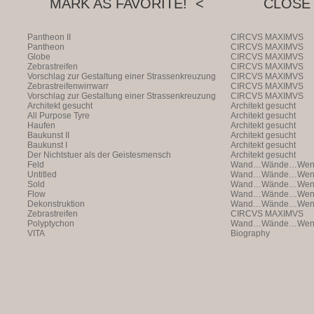
MARK AS FAVORITE! <
CLOSE 
Pantheon II
CIRCVS MAXIMVS
Pantheon
CIRCVS MAXIMVS
Globe
CIRCVS MAXIMVS
Zebrastreifen
CIRCVS MAXIMVS
Vorschlag zur Gestaltung einer Strassenkreuzung
CIRCVS MAXIMVS
Zebrastreifenwirrwarr
CIRCVS MAXIMVS
Vorschlag zur Gestaltung einer Strassenkreuzung
CIRCVS MAXIMVS
Architekt gesucht
Architekt gesucht
All Purpose Tyre
Architekt gesucht
Haufen
Architekt gesucht
Baukunst II
Architekt gesucht
Baukunst I
Architekt gesucht
Der Nichtstuer als der Geistesmensch
Architekt gesucht
Feld
Wand…Wände…Wende
Untitled
Wand…Wände…Wende
Sold
Wand…Wände…Wende
Flow
Wand…Wände…Wende
Dekonstruktion
Wand…Wände…Wende
Zebrastreifen
CIRCVS MAXIMVS
Polyptychon
Wand…Wände…Wende
VITA
Biography