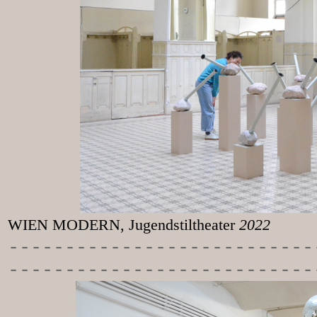
WIEN MODERN, Jugendstiltheater
2022
-----------
----------------
---------------------------