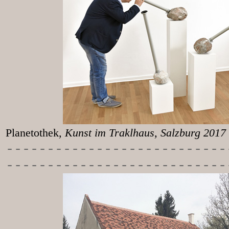
Planetothek
, Kunst im T
-----------
----------------
---------------------------