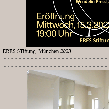
ERES STiftung, München
2023
-----------
----------------
---------------------------